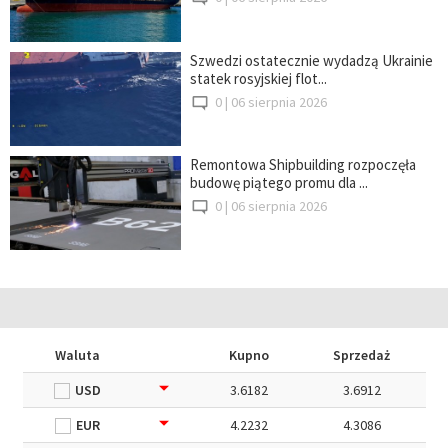
Szwedzi ostatecznie wydadzą Ukrainie
statek rosyjskiej flot...
0 |
06 sierpnia 2026
Remontowa Shipbuilding rozpoczęła
budowę piątego promu dla ...
0 |
06 sierpnia 2026
Waluta
Kupno
Sprzedaż
USD
3.6182
3.6912
EUR
4.2232
4.3086