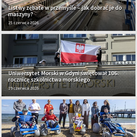
Listwy zębate w przemyśle – jak dobrać je do
maszyny?
25 czerwca 2026
Uniwersytet Morski w Gdyni świętował 106.
rocznicę szkolnictwa morskiego
19 czerwca 2026