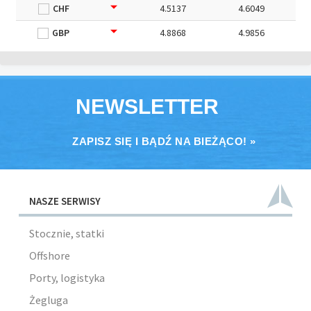
CHF
4.5137
4.6049
GBP
4.8868
4.9856
NEWSLETTER
ZAPISZ SIĘ I BĄDŹ NA BIEŻĄCO! »
NASZE SERWISY
Stocznie, statki
Offshore
Porty, logistyka
Żegluga