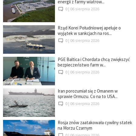
energii z farmy wiatrow...
0 |
06 sierpnia 2026
Rząd Korei Południowej apeluje o
wyjątek w sankcjach na ros...
0 |
06 sierpnia 2026
PGE Baltica i Chordata chcą zwiększyć
bezpieczeństwo farm w...
0 |
06 sierpnia 2026
Iran porozumiał się z Omanem w
sprawie Ormuzu. Co na to USA...
0 |
06 sierpnia 2026
Rosja znów zaatakowała cywilny statek
na Morzu Czarnym
0 |
06 sierpnia 2026