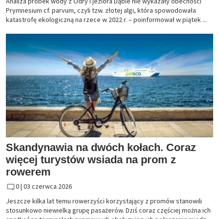
Analiza próbek wody z Odry i jeziora Dąbie nie wykazały obecności
Prymnesium cf. parvum, czyli tzw. złotej algi, która spowodowała
katastrofę ekologiczną na rzece w 2022 r. – poinformował w piątek ...
Skandynawia na dwóch kołach. Coraz
więcej turystów wsiada na prom z
rowerem
0 |
03 czerwca 2026
Jeszcze kilka lat temu rowerzyści korzystający z promów stanowili
stosunkowo niewielką grupę pasażerów. Dziś coraz częściej można ich