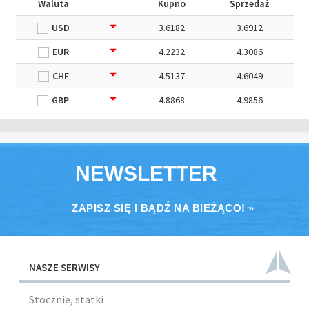
Waluta
Kupno
Sprzedaż
USD
3.6182
3.6912
EUR
4.2232
4.3086
CHF
4.5137
4.6049
GBP
4.8868
4.9856
NEWSLETTER
ZAPISZ SIĘ I BĄDŹ NA BIEŻĄCO! »
NASZE SERWISY
Stocznie, statki