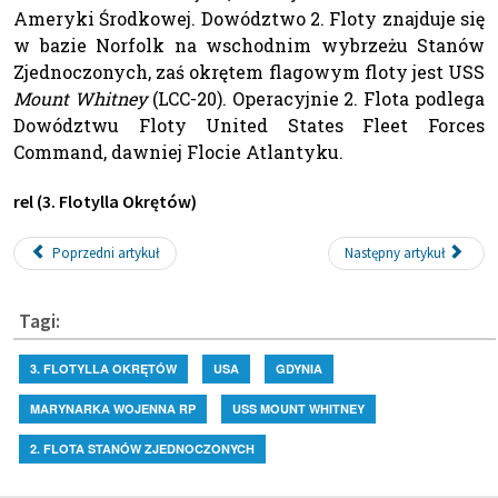
Ameryki Środkowej. Dowództwo 2. Floty znajduje się
w bazie Norfolk na wschodnim wybrzeżu Stanów
Zjednoczonych, zaś okrętem flagowym floty jest USS
Mount Whitney
(LCC-20). Operacyjnie 2. Flota podlega
Dowództwu Floty United States Fleet Forces
Command, dawniej Flocie Atlantyku.
rel (3. Flotylla Okrętów)
Poprzedni artykuł
Następny artykuł
Tagi:
3. FLOTYLLA OKRĘTÓW
USA
GDYNIA
MARYNARKA WOJENNA RP
USS MOUNT WHITNEY
2. FLOTA STANÓW ZJEDNOCZONYCH