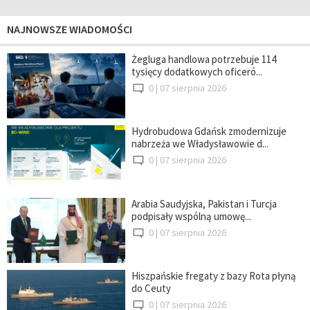
NAJNOWSZE WIADOMOŚCI
Żegluga handlowa potrzebuje 114
tysięcy dodatkowych oficeró...
0 |
07 sierpnia 2026
Hydrobudowa Gdańsk zmodernizuje
nabrzeża we Władysławowie d...
0 |
07 sierpnia 2026
Arabia Saudyjska, Pakistan i Turcja
podpisały wspólną umowę...
0 |
07 sierpnia 2026
Hiszpańskie fregaty z bazy Rota płyną
do Ceuty
0 |
07 sierpnia 2026