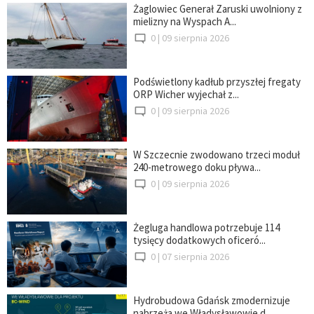
Żaglowiec Generał Zaruski uwolniony z
mielizny na Wyspach A...
0 |
09 sierpnia 2026
Podświetlony kadłub przyszłej fregaty
ORP Wicher wyjechał z...
0 |
09 sierpnia 2026
W Szczecnie zwodowano trzeci moduł
240-metrowego doku pływa...
0 |
09 sierpnia 2026
Żegluga handlowa potrzebuje 114
tysięcy dodatkowych oficeró...
0 |
07 sierpnia 2026
Hydrobudowa Gdańsk zmodernizuje
nabrzeża we Władysławowie d...