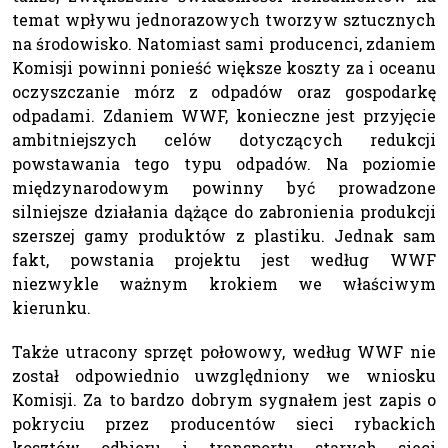
temat wpływu jednorazowych tworzyw sztucznych
na środowisko. Natomiast sami producenci, zdaniem
Komisji powinni ponieść większe koszty za i oceanu
oczyszczanie mórz z odpadów oraz gospodarkę
odpadami. Zdaniem WWF, konieczne jest przyjęcie
ambitniejszych celów dotyczących redukcji
powstawania tego typu odpadów. Na poziomie
międzynarodowym powinny być prowadzone
silniejsze działania dążące do zabronienia produkcji
szerszej gamy produktów z plastiku. Jednak sam
fakt, powstania projektu jest według WWF
niezwykle ważnym krokiem we właściwym
kierunku.
Także utracony sprzęt połowowy, według WWF nie
został odpowiednio uwzględniony we wniosku
Komisji. Za to bardzo dobrym sygnałem jest zapis o
pokryciu przez producentów sieci rybackich
kosztów odbioru i transportu starych sieci