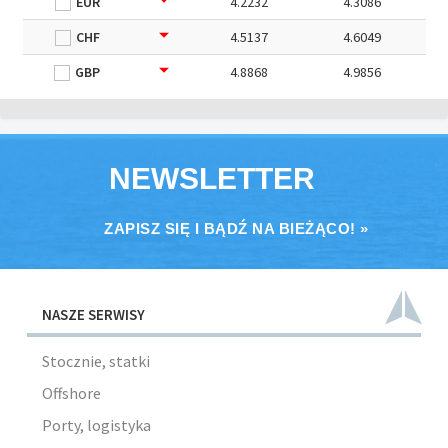
EUR
4.2232
4.3086
CHF
4.5137
4.6049
GBP
4.8868
4.9856
NEWSLETTER
ZAPISZ SIĘ I BĄDŹ NA BIEŻĄCO! »
NASZE SERWISY
Stocznie, statki
Offshore
Porty, logistyka