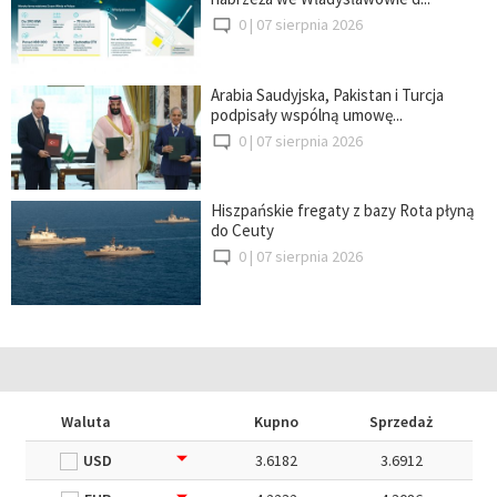
0 |
07 sierpnia 2026
Arabia Saudyjska, Pakistan i Turcja
podpisały wspólną umowę...
0 |
07 sierpnia 2026
Hiszpańskie fregaty z bazy Rota płyną
do Ceuty
0 |
07 sierpnia 2026
Waluta
Kupno
Sprzedaż
USD
3.6182
3.6912