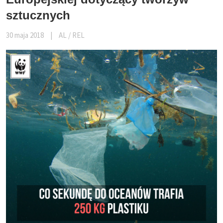
sztucznych
30 maja 2018
|
AL / REL