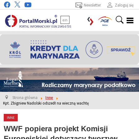
Newsletter
Zaloguj się
en
PORTAL INFORMACYJNY ISSN 2545-0735
Strona główna
Inne
Kpt. Zbigniew Nadolski odszedł na wieczną wachtę
INNE
WWF popiera projekt Komisji
Europejskiej dotyczący tworzyw