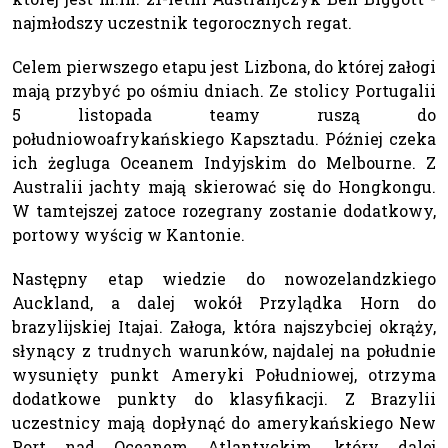
najmłodszy uczestnik tegorocznych regat.
Celem pierwszego etapu jest Lizbona, do której załogi
mają przybyć po ośmiu dniach. Ze stolicy Portugalii
5 listopada teamy ruszą do
południowoafrykańskiego Kapsztadu. Później czeka
ich żegluga Oceanem Indyjskim do Melbourne. Z
Australii jachty mają skierować się do Hongkongu.
W tamtejszej zatoce rozegrany zostanie dodatkowy,
portowy wyścig w Kantonie.
Następny etap wiedzie do nowozelandzkiego
Auckland, a dalej wokół Przylądka Horn do
brazylijskiej Itajai. Załoga, która najszybciej okrąży,
słynący z trudnych warunków, najdalej na południe
wysunięty punkt Ameryki Południowej, otrzyma
dodatkowe punkty do klasyfikacji. Z Brazylii
uczestnicy mają dopłynąć do amerykańskiego New
Port nad Oceanem Atlantyckim, który dalej