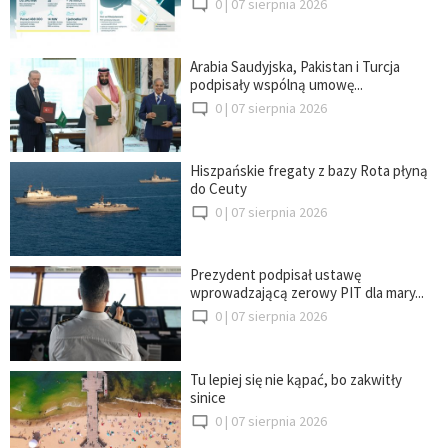
0 |
07 sierpnia 2026
Arabia Saudyjska, Pakistan i Turcja
podpisały wspólną umowę...
0 |
07 sierpnia 2026
Hiszpańskie fregaty z bazy Rota płyną
do Ceuty
0 |
07 sierpnia 2026
Prezydent podpisał ustawę
wprowadzającą zerowy PIT dla mary...
0 |
07 sierpnia 2026
Tu lepiej się nie kąpać, bo zakwitły
sinice
0 |
07 sierpnia 2026