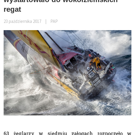
regat
23 pażdziernika 2017
|
PAP
63 żeglarzy w siedmiu załogach rozpoczęło w