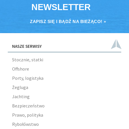
NEWSLETTER
ZAPISZ SIĘ I BĄDŹ NA BIEŻĄCO! »
NASZE SERWISY
Stocznie, statki
Offshore
Porty, logistyka
Żegluga
Jachting
Bezpieczeństwo
Prawo, polityka
Rybołówstwo