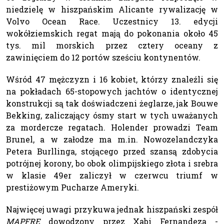
niedzielę w hiszpańskim Alicante rywalizację w
Volvo Ocean Race. Uczestnicy 13. edycji
wokółziemskich regat mają do pokonania około 45
tys. mil morskich przez cztery oceany z
zawinięciem do 12 portów sześciu kontynentów.
Wśród 47 mężczyzn i 16 kobiet, którzy znaleźli się
na pokładach 65-stopowych jachtów o identycznej
konstrukcji są tak doświadczeni żeglarze, jak Bouwe
Bekking, zaliczający ósmy start w tych uważanych
za mordercze regatach. Holender prowadzi Team
Brunel, a w załodze ma m.in. Nowozelandczyka
Petera Burllinga, stojącego przed szansą zdobycia
potrójnej korony, bo obok olimpijskiego złota i srebra
w klasie 49er zaliczył w czerwcu triumf w
prestiżowym Pucharze Ameryki.
Najwięcej uwagi przykuwa jednak hiszpański zespół
MAPFRE
dowodzony przez Xabi Fernandeza -