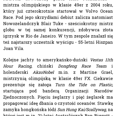
mistrza olimpijskiego w klasie 49er z 2004 roku,
który już czterokrotnie startował w Volvo Ocean
Race. Pod jego skrzydłami debiut zalicza natomiast
Nowozelandczyk Blair Tuke - sześciokrotny mistrz
globu w tej samej konkurencji, zdobywca złota
igrzysk w Rio de Janeiro. W tym zespole znalazł się
też najstarszy uczestnik wyścigu - 55-letni Hiszpan
Joan Vila.
Kolejne jachty to amerykańsko-duński
Vestas 11th
Hour Racing
, chiński
Dongfeng Race Team
i
holenderski
AkzoNobel
m.in. z Martine Grael,
mistrzynią olimpijską w klasie 49er FX. Ciekawie
prezentuje się załoga
Turn the Tide on Plastic
,
startująca pod banderą Organizacji Narodów
Zjednoczonych. Pięciu żeglarzy i pięć żeglarek ma
propagować ideę dbania o czystość oceanów. Stawkę
zamyka hongkońska łódź
Sun Hung Kai/Scallywag
, na
której jest m.in. 21-letni Australijczyk Ben Biggott -