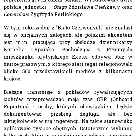
polskie jednostki -
Otago
Zdzisława Pieńkawy oraz
Copernicus
Zygfryda Perlickiego.
W tym roku żaden z "Biało-Czerwonych" nie znalazł
się w oficjalnych załogach, ale polskim akcentem
jest m.in. pracującą przy obsłudze dziennikarzy
Kornelia Cyparska. Pochodząca z Przemyśla
mieszkanka brytyjskiego Exeter odbywa staż w
biurze prasowym, z którego start regat relacjonowało
blisko 500 przedstawicieli mediów z kilkunastu
krajów.
Bieżące transmisje z pokładów rywalizujących
jachtów przeprowadzać mają tzw. OBR (Onboard
Reporters) - osoby, których obowiązkiem będzie
dokumentować przebieg żeglugi, ale bez
jakiejkolwiek w nią ingerencji. Na takie stanowisko
aplikowało tysiące chętnych. Ostatecznie wybrano
kilka osób, którym przyjdzie robić zdjęcia, nagrywać