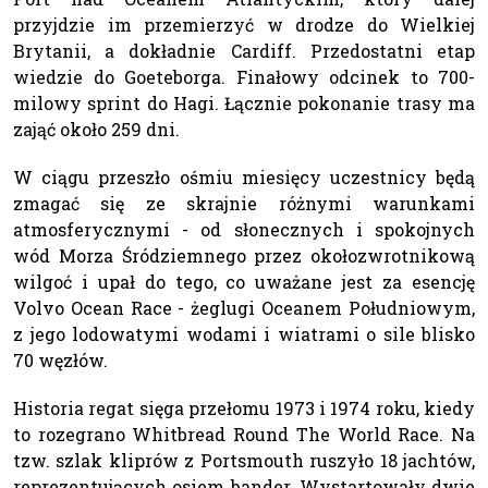
przyjdzie im przemierzyć w drodze do Wielkiej
Brytanii, a dokładnie Cardiff. Przedostatni etap
wiedzie do Goeteborga. Finałowy odcinek to 700-
milowy sprint do Hagi. Łącznie pokonanie trasy ma
zająć około 259 dni.
W ciągu przeszło ośmiu miesięcy uczestnicy będą
zmagać się ze skrajnie różnymi warunkami
atmosferycznymi - od słonecznych i spokojnych
wód Morza Śródziemnego przez okołozwrotnikową
wilgoć i upał do tego, co uważane jest za esencję
Volvo Ocean Race - żeglugi Oceanem Południowym,
z jego lodowatymi wodami i wiatrami o sile blisko
70 węzłów.
Historia regat sięga przełomu 1973 i 1974 roku, kiedy
to rozegrano Whitbread Round The World Race. Na
tzw. szlak kliprów z Portsmouth ruszyło 18 jachtów,
reprezentujących osiem bander. Wystartowały dwie