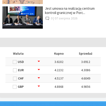
Jest umowa na realizację centrum
kontroli granicznej w Porc...
0 |
07 sierpnia 2026
Waluta
Kupno
Sprzedaż
USD
3.6182
3.6912
EUR
4.2232
4.3086
CHF
4.5137
4.6049
GBP
4.8868
4.9856