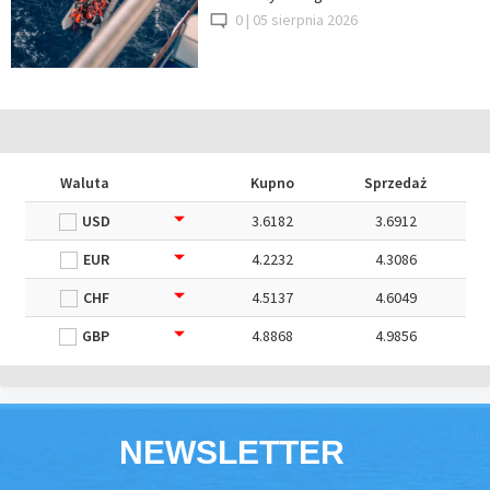
0 |
05 sierpnia 2026
Waluta
Kupno
Sprzedaż
USD
3.6182
3.6912
EUR
4.2232
4.3086
CHF
4.5137
4.6049
GBP
4.8868
4.9856
NEWSLETTER