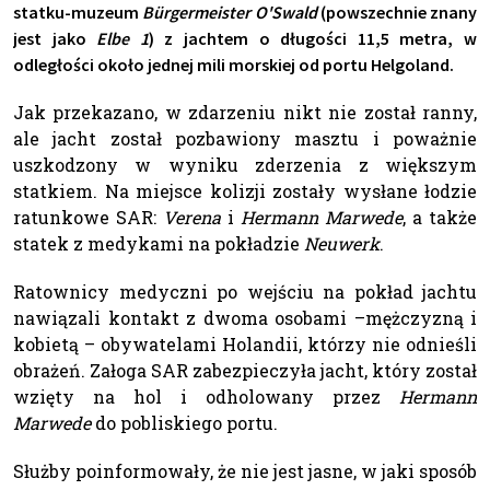
statku-muzeum
Bürgermeister O'Swald
(powszechnie znany
jest jako
Elbe 1
) z jachtem o długości 11,5 metra, w
odległości około jednej mili morskiej od portu Helgoland.
Jak przekazano, w zdarzeniu nikt nie został ranny,
ale jacht został pozbawiony masztu i poważnie
uszkodzony w wyniku zderzenia z większym
statkiem. Na miejsce kolizji zostały wysłane łodzie
ratunkowe SAR:
Verena
i
Hermann Marwede
, a także
statek z medykami na pokładzie
Neuwerk
.
Ratownicy medyczni po wejściu na pokład jachtu
nawiązali kontakt z dwoma osobami –mężczyzną i
kobietą – obywatelami Holandii, którzy nie odnieśli
obrażeń. Załoga SAR zabezpieczyła jacht, który został
wzięty na hol i odholowany przez
Hermann
Marwede
do pobliskiego portu.
Służby poinformowały, że nie jest jasne, w jaki sposób