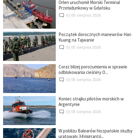
Orlen uruchomił Morski Terminal
Przeładunkowy w Gdańsku
0 |
05 sierpnia 2026
Początek dorocznych manewrów Han
Kuang na Tajwanie
0 |
05 sierpnia 2026
Coraz bliżej porozumienia w sprawie
odblokowania cieśniny O...
0 |
05 sierpnia 2026
Koniec strajku pilotów morskich w
Argentynie
0 |
05 sierpnia 2026
W pobliżu Balearów hiszpańskie służby
uratowały 34 migrantó...