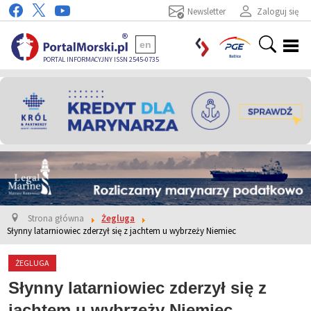
Newsletter
Zaloguj się
en
PORTAL INFORMACYJNY ISSN 2545-0735
Strona główna
Żegluga
Słynny latarniowiec zderzył się z jachtem u wybrzeży Niemiec
ŻEGLUGA
Słynny latarniowiec zderzył się z
jachtem u wybrzeży Niemiec