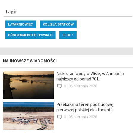
Tagi:
LATARNIOWIEC
KOLIZJA STATKÓW
BÜRGERMEISTER O'SWALD
ELBE 1
NAJNOWSZE WIADOMOŚCI
Niski stan wody w Wiśle, w Annopolu
najniższy od ponad 70 l...
0 |
05 sierpnia 2026
Przekazano teren pod budowę
pierwszej polskiej elektrowni j...
0 |
05 sierpnia 2026