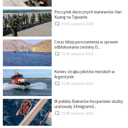
Początek dorocznych manewrów Han
Kuang na Tajwanie
0 |
05 sierpnia 2026
Coraz bliżej porozumienia w sprawie
odblokowania cieśniny O...
0 |
05 sierpnia 2026
Koniec strajku pilotów morskich w
Argentynie
0 |
05 sierpnia 2026
W pobliżu Balearów hiszpańskie służby
uratowały 34 migrantó...
0 |
05 sierpnia 2026