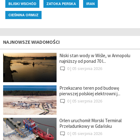
BLISKI WSCHÓD
ZATOKA PERSKA
IRAN
CIEŚNINA ORMUZ
NAJNOWSZE WIADOMOŚCI
Niski stan wody w Wiśle, w Annopolu
najniższy od ponad 70 l...
0 |
05 sierpnia 2026
Przekazano teren pod budowę
pierwszej polskiej elektrowni j...
0 |
05 sierpnia 2026
Orlen uruchomił Morski Terminal
Przeładunkowy w Gdańsku
0 |
05 sierpnia 2026