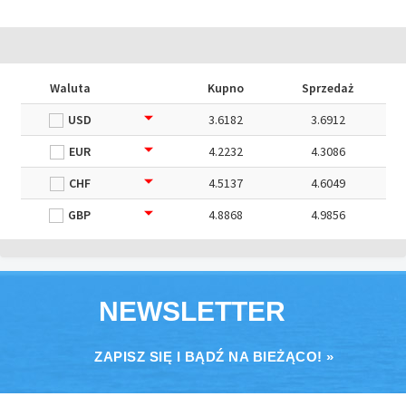
Waluta
Kupno
Sprzedaż
USD
3.6182
3.6912
EUR
4.2232
4.3086
CHF
4.5137
4.6049
GBP
4.8868
4.9856
NEWSLETTER
ZAPISZ SIĘ I BĄDŹ NA BIEŻĄCO! »