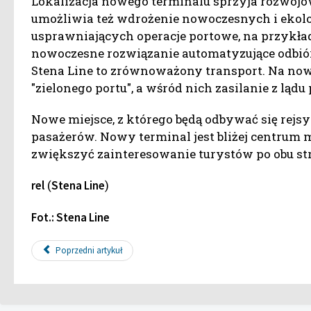
Lokalizacja nowego terminalu sprzyja rozwojo
umożliwia też wdrożenie nowoczesnych i ekol
usprawniających operacje portowe, na przykład
nowoczesne rozwiązanie automatyzujące odbiór 
Stena Line to zrównoważony transport. Na no
"zielonego portu", a wśród nich zasilanie z lądu
Nowe miejsce, z którego będą odbywać się rejsy
pasażerów. Nowy terminal jest bliżej centrum m
zwiększyć zainteresowanie turystów po obu s
(
)
rel
Stena Line
Fot.: Stena Line
Poprzedni artykuł