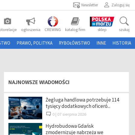
Newsletter
Zaloguj się
photo_camera
otorelacje
ogłoszenia
CREWING
katalog firm
sklep
szukaj
STWO
PRAWO, POLITYKA
RYBOŁÓWSTWO
INNE
HISTORIA
NAJNOWSZE WIADOMOŚCI
Żegluga handlowa potrzebuje 114
tysięcy dodatkowych oficeró...
0 |
07 sierpnia 2026
Hydrobudowa Gdańsk
zmodernizuje nabrzeża we