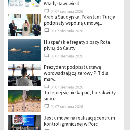
Władysławowie d...
0 |
07 sierpnia 2026
Arabia Saudyjska, Pakistan i Turcja
podpisały wspólną umowę...
0 |
07 sierpnia 2026
Hiszpańskie fregaty z bazy Rota
płyną do Ceuty
0 |
07 sierpnia 2026
Prezydent podpisał ustawę
wprowadzającą zerowy PIT dla
mary...
0 |
07 sierpnia 2026
Tu lepiej się nie kąpać, bo zakwitły
sinice
0 |
07 sierpnia 2026
Jest umowa na realizację centrum
kontroli granicznej w Porc...