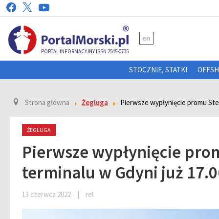
en
PORTAL INFORMACYJNY ISSN 2545-0735
STOCZNIE, STATKI
OFFS
Strona główna
Żegluga
Pierwsze wypłynięcie promu Sten
ŻEGLUGA
Pierwsze wypłynięcie pro
terminalu w Gdyni już 17.0
13 czerwca 2022
|
rel