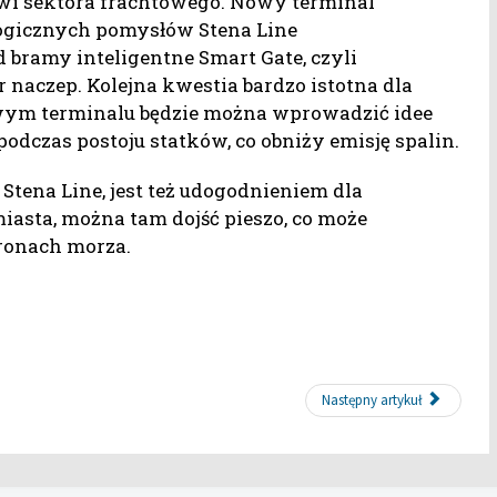
wi sektora frachtowego. Nowy terminal
ogicznych pomysłów Stena Line
 bramy inteligentne Smart Gate, czyli
naczep. Kolejna kwestia bardzo istotna dla
wym terminalu będzie można wprowadzić idee
 podczas postoju statków, co obniży emisję spalin.
 Stena Line, jest też udogodnieniem dla
iasta, można tam dojść pieszo, co może
tronach morza.
Następny artykuł