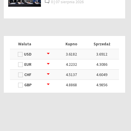
0 |
07 sierpnia 2026
Waluta
Kupno
Sprzedaż
USD
3.6182
3.6912
EUR
4.2232
4.3086
CHF
4.5137
4.6049
GBP
4.8868
4.9856