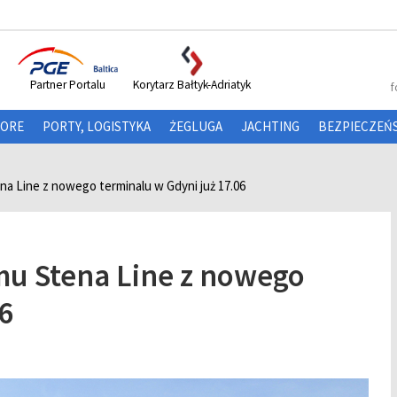
Partner Portalu
Korytarz Bałtyk-Adriatyk
f
HORE
PORTY, LOGISTYKA
ŻEGLUGA
JACHTING
BEZPIECZEŃ
a Line z nowego terminalu w Gdyni już 17.06
mu Stena Line z nowego
6