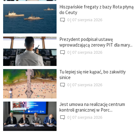
Hiszpańskie fregaty z bazy Rota płyną
do Ceuty
0 |
07 sierpnia 2026
Prezydent podpisał ustawę
wprowadzającą zerowy PIT dla mary...
0 |
07 sierpnia 2026
Tu lepiej się nie kąpać, bo zakwitły
sinice
0 |
07 sierpnia 2026
Jest umowa na realizację centrum
kontroli granicznej w Porc...
0 |
07 sierpnia 2026