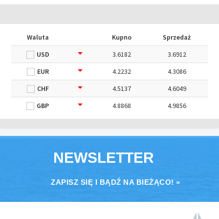
Waluta
Kupno
Sprzedaż
USD
3.6182
3.6912
EUR
4.2232
4.3086
CHF
4.5137
4.6049
GBP
4.8868
4.9856
NEWSLETTER
ZAPISZ SIĘ I BĄDŹ NA BIEŻĄCO! »