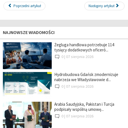
Poprzedni artykuł
Następny artykuł
NAJNOWSZE WIADOMOŚCI
Żegluga handlowa potrzebuje 114
tysięcy dodatkowych oficeró...
0 |
07 sierpnia 2026
Hydrobudowa Gdańsk zmodernizuje
nabrzeża we Władysławowie d...
0 |
07 sierpnia 2026
Arabia Saudyjska, Pakistan i Turcja
podpisały wspólną umowę...
0 |
07 sierpnia 2026