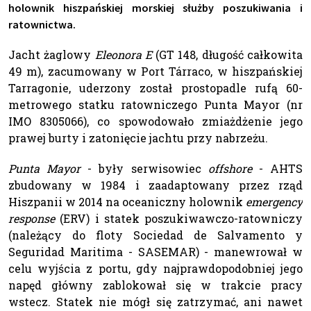
holownik hiszpańskiej morskiej służby poszukiwania i
ratownictwa.
Jacht żaglowy
Eleonora E
(GT 148, długość całkowita
49 m), zacumowany w Port Tárraco, w hiszpańskiej
Tarragonie, uderzony został prostopadle rufą 60-
metrowego statku ratowniczego Punta Mayor (nr
IMO 8305066), co spowodowało zmiażdżenie jego
prawej burty i zatonięcie jachtu przy nabrzeżu.
Punta Mayor
- były serwisowiec
offshore
- AHTS
zbudowany w 1984 i zaadaptowany przez rząd
Hiszpanii w 2014 na oceaniczny holownik
emergency
response
(ERV) i statek poszukiwawczo-ratowniczy
(należący do floty Sociedad de Salvamento y
Seguridad Maritima - SASEMAR) - manewrował w
celu wyjścia z portu, gdy najprawdopodobniej jego
napęd główny zablokował się w trakcie pracy
wstecz. Statek nie mógł się zatrzymać, ani nawet