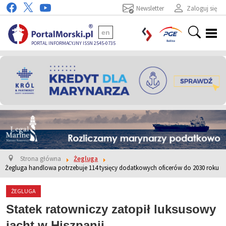
Newsletter
Zaloguj się
en
PORTAL INFORMACYJNY ISSN 2545-0735
Strona główna
Żegluga
Żegluga handlowa potrzebuje 114 tysięcy dodatkowych oficerów do 2030 roku
ŻEGLUGA
Statek ratowniczy zatopił luksusowy
jacht w Hiszpanii