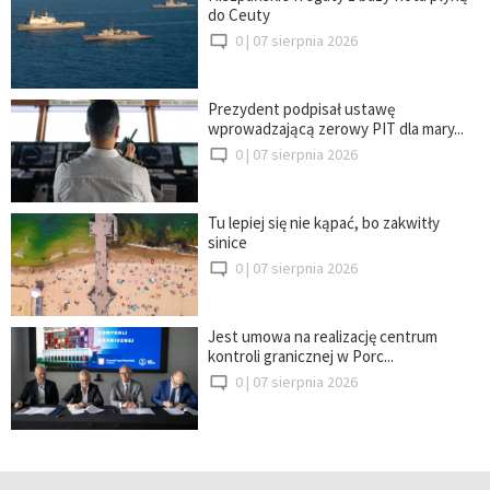
do Ceuty
0 |
07 sierpnia 2026
Prezydent podpisał ustawę
wprowadzającą zerowy PIT dla mary...
0 |
07 sierpnia 2026
Tu lepiej się nie kąpać, bo zakwitły
sinice
0 |
07 sierpnia 2026
Jest umowa na realizację centrum
kontroli granicznej w Porc...
0 |
07 sierpnia 2026