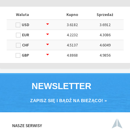
Waluta
Kupno
Sprzedaż
USD
3.6182
3.6912
EUR
4.2232
4.3086
CHF
4.5137
4.6049
GBP
4.8868
4.9856
NEWSLETTER
ZAPISZ SIĘ I BĄDŹ NA BIEŻĄCO! »
NASZE SERWISY