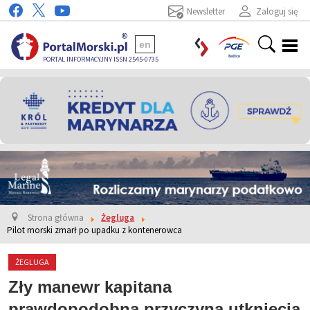
Newsletter
Zaloguj się
en
PORTAL INFORMACYJNY ISSN 2545-0735
Strona główna
Żegluga
Pilot morski zmarł po upadku z kontenerowca
ŻEGLUGA
Zły manewr kapitana
prawdopodobną przyczyną utknięcia