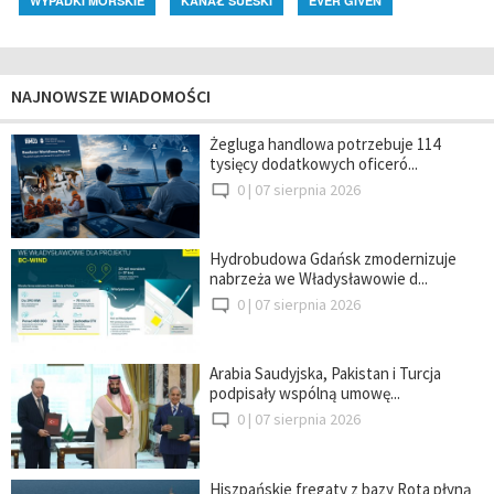
WYPADKI MORSKIE
KANAŁ SUESKI
EVER GIVEN
NAJNOWSZE WIADOMOŚCI
Żegluga handlowa potrzebuje 114
tysięcy dodatkowych oficeró...
0 |
07 sierpnia 2026
Hydrobudowa Gdańsk zmodernizuje
nabrzeża we Władysławowie d...
0 |
07 sierpnia 2026
Arabia Saudyjska, Pakistan i Turcja
podpisały wspólną umowę...
0 |
07 sierpnia 2026
Hiszpańskie fregaty z bazy Rota płyną