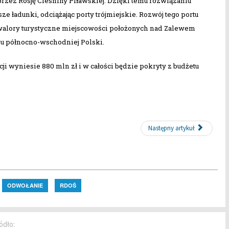
zez Rosję Cieśniny Piławskiej. Dzięki temu rozwiązaniu
 ładunki, odciążając porty trójmiejskie. Rozwój tego portu
 walory turystyczne miejscowości położonych nad Zalewem
u północno-wschodniej Polski.
i wyniesie 880 mln zł i w całości będzie pokryty z budżetu
Następny artykuł
ODWOŁANIE
RDOŚ
ódło: