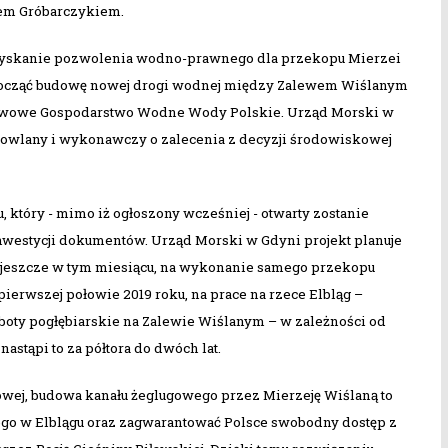
iem Gróbarczykiem.
 uzyskanie pozwolenia wodno-prawnego dla przekopu Mierzei
ozpocząć budowę nowej drogi wodnej między Zalewem Wiślanym
aństwowe Gospodarstwo Wodne Wody Polskie. Urząd Morski w
budowlany i wykonawczy o zalecenia z decyzji środowiskowej
który - mimo iż ogłoszony wcześniej - otwarty zostanie
nwestycji dokumentów. Urząd Morski w Gdyni projekt planuje
j jeszcze w tym miesiącu, na wykonanie samego przekopu
ierwszej połowie 2019 roku, na prace na rzece Elbląg –
oboty pogłębiarskie na Zalewie Wiślanym – w zależności od
stąpi to za półtora do dwóch lat.
owej, budowa kanału żeglugowego przez Mierzeję Wiślaną to
iego w Elblągu oraz zagwarantować Polsce swobodny dostęp z