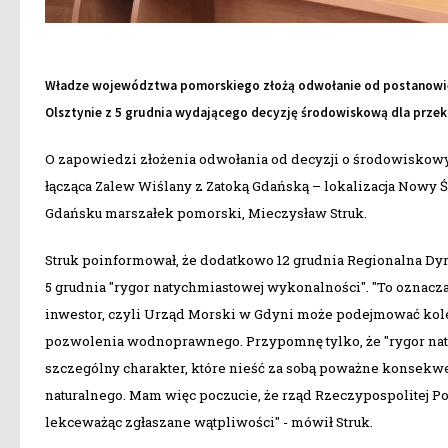
Władze województwa pomorskiego złożą odwołanie od postanowie
Olsztynie z 5 grudnia wydającego decyzję środowiskową dla przek
O zapowiedzi złożenia odwołania od decyzji o środowiskow
łącząca Zalew Wiślany z Zatoką Gdańską – lokalizacja Nowy 
Gdańsku marszałek pomorski, Mieczysław Struk.
Struk poinformował, że dodatkowo 12 grudnia Regionalna Dyr
5 grudnia "rygor natychmiastowej wykonalności". "To oznac
inwestor, czyli Urząd Morski w Gdyni może podejmować kolejne
pozwolenia wodnoprawnego. Przypomnę tylko, że "rygor naty
szczególny charakter, które nieść za sobą poważne konsekwe
naturalnego. Mam więc poczucie, że rząd Rzeczypospolitej Po
lekceważąc zgłaszane wątpliwości" - mówił Struk.