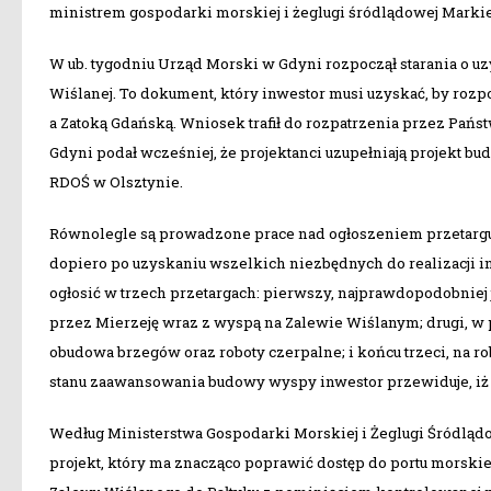
ministrem gospodarki morskiej i żeglugi śródlądowej Mark
W ub. tygodniu Urząd Morski w Gdyni rozpoczął starania o
Wiślanej. To dokument, który inwestor musi uzyskać, by r
a Zatoką Gdańską. Wniosek trafił do rozpatrzenia przez P
Gdyni podał wcześniej, że projektanci uzupełniają projekt 
RDOŚ w Olsztynie.
Równolegle są prowadzone prace nad ogłoszeniem przetargu, 
dopiero po uzyskaniu wszelkich niezbędnych do realizacji i
ogłosić w trzech przetargach: pierwszy, najprawdopodobnie
przez Mierzeję wraz z wyspą na Zalewie Wiślanym; drugi, w p
obudowa brzegów oraz roboty czerpalne; i końcu trzeci, na r
stanu zaawansowania budowy wyspy inwestor przewiduje, iż na
Według Ministerstwa Gospodarki Morskiej i Żeglugi Śródląd
projekt, który ma znacząco poprawić dostęp do portu morsk