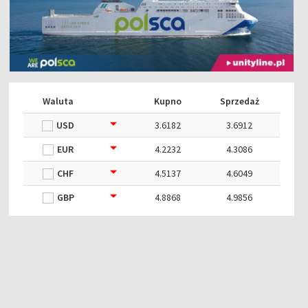
Waluta
Kupno
Sprzedaż
USD
3.6182
3.6912
EUR
4.2232
4.3086
CHF
4.5137
4.6049
GBP
4.8868
4.9856