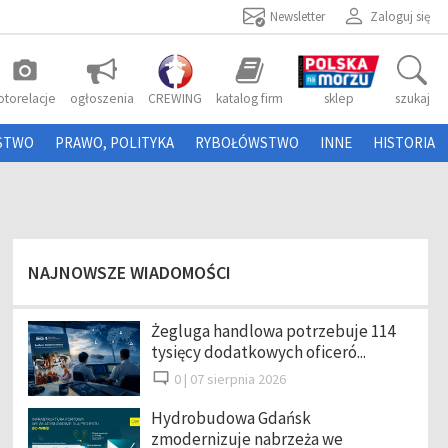
Newsletter
Zaloguj się
photo_camera
otorelacje
ogłoszenia
CREWING
katalog firm
sklep
szukaj
STWO
PRAWO, POLITYKA
RYBOŁÓWSTWO
INNE
HISTORIA
NAJNOWSZE WIADOMOŚCI
Żegluga handlowa potrzebuje 114
tysięcy dodatkowych oficeró...
0 |
07 sierpnia 2026
Hydrobudowa Gdańsk
zmodernizuje nabrzeża we