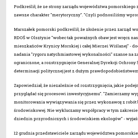
Podkreślił, że ze strony zarządu województwa pomorskiego 
zawsze charakter "merytoryczny". "Czyli podnosiliśmy wpro
Marszałek pomorski podkreślił, że złożenie przez zarząd 
RDOŚ w Olsztynie "wobec tak poważnych obaw jest wręcz na
mieszkańców Krynicy Morskiej i całej Mierzei Wiślanej" - do
nadania "rygoru natychmiastowej wykonalności" szanse na 
ograniczone, a rozstrzygnięcie Generalnej Dyrekcji Ochrony
determinacji politycznej jest z dużym prawdopodobieństwem
Zapowiedział, że niezależnie od rozstrzygnięcia, jakie pode
przyglądać się procesowi inwestycyjnemu". "Zamierzamy wy
monitorowania wywiązywania się przez wykonawcę z robót
środowiskowej. Nie wykluczamy współpracy w tym zakresie
dziedzin przyrodniczych i środowiskiem ekologów" - wyjaśn
12 grudnia przedstawiciele zarządu województwa pomorskie