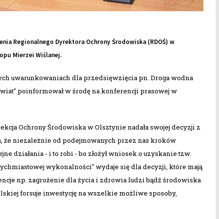
nia Regionalnego Dyrektora Ochrony Środowiska (RDOŚ) w
opu Mierzei Wiślanej.
ych uwarunkowaniach dla przedsięwzięcia pn. Droga wodna
Świat" poinformował w środę na konferencji prasowej w
ekcja Ochrony Środowiska w Olsztynie nadała swojej decyzji z
za, że niezależnie od podejmowanych przez nas kroków
 działania - i to robi - bo złożył wniosek o uzyskanie tzw.
chmiastowej wykonalności" wydaje się dla decyzji, które mają
ncje np. zagrożenie dla życia i zdrowia ludzi bądź środowiska
lskiej forsuje inwestycję na wszelkie możliwe sposoby,