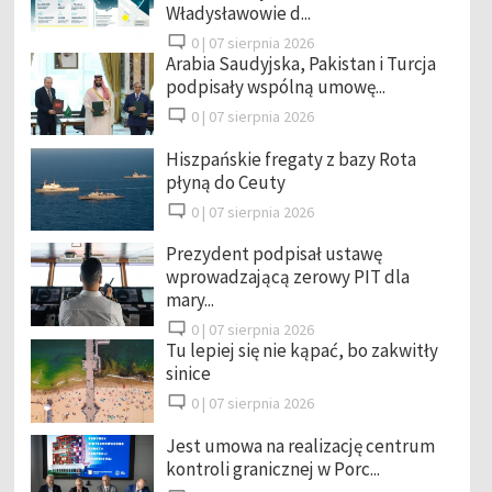
Władysławowie d...
0 |
07 sierpnia 2026
Arabia Saudyjska, Pakistan i Turcja
podpisały wspólną umowę...
0 |
07 sierpnia 2026
Hiszpańskie fregaty z bazy Rota
płyną do Ceuty
0 |
07 sierpnia 2026
Prezydent podpisał ustawę
wprowadzającą zerowy PIT dla
mary...
0 |
07 sierpnia 2026
Tu lepiej się nie kąpać, bo zakwitły
sinice
0 |
07 sierpnia 2026
Jest umowa na realizację centrum
kontroli granicznej w Porc...