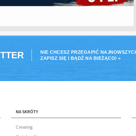
NIE CHCESZ PRZEGAPIĆ NAJNOWSZYC
TTER
ZAPISZ SIĘ I BĄDŹ NA BIEŻĄCO! »
NA SKRÓTY
Crewing