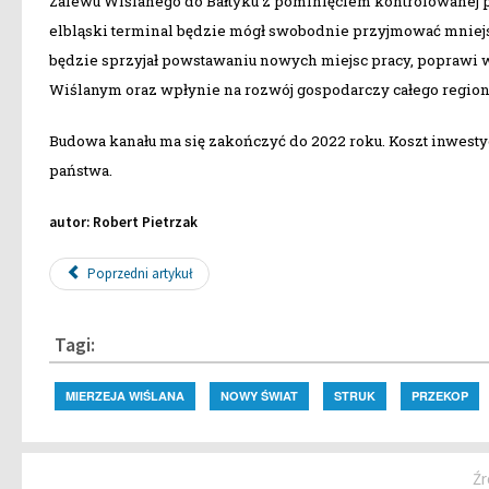
Zalewu Wiślanego do Bałtyku z pominięciem kontrolowanej pr
elbląski terminal będzie mógł swobodnie przyjmować mniejsze
będzie sprzyjał powstawaniu nowych miejsc pracy, poprawi
Wiślanym oraz wpłynie na rozwój gospodarczy całego region
Budowa kanału ma się zakończyć do 2022 roku. Koszt inwestycj
państwa.
autor: Robert Pietrzak
Poprzedni artykuł
Tagi:
MIERZEJA WIŚLANA
NOWY ŚWIAT
STRUK
PRZEKOP
Źr