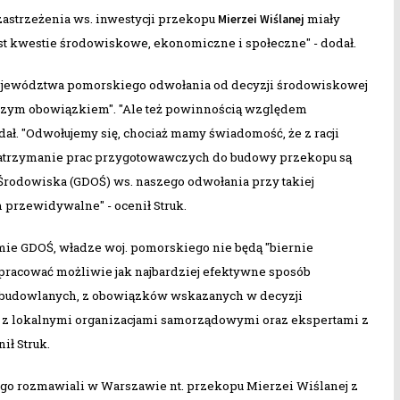
zastrzeżenia ws. inwestycji przekopu
miały
Mierzei Wiślanej
st kwestie środowiskowe, ekonomiczne i społeczne" - dodał.
województwa pomorskiego odwołania od decyzji środowiskowej
szym obowiązkiem". "Ale też powinnością względem
dał. "Odwołujemy się, chociaż mamy świadomość, że z racji
zatrzymanie prac przygotowawczych do budowy przekopu są
 Środowiska (GDOŚ) ws. naszego odwołania przy takiej
 przewidywalne" - ocenił Struk.
jmie GDOŚ, władze woj. pomorskiego nie będą "biernie
pracować możliwie jak najbardziej efektywne sposób
 budowlanych, z obowiązków wskazanych w decyzji
 z lokalnymi organizacjami samorządowymi oraz ekspertami z
ił Struk.
go rozmawiali w Warszawie nt. przekopu Mierzei Wiślanej z