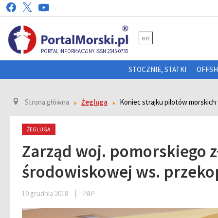
en
PORTAL INFORMACYJNY ISSN 2545-0735
STOCZNIE, STATKI
OFFS
Strona główna
Żegluga
Koniec strajku pilotów morskich
ŻEGLUGA
Zarząd woj. pomorskiego z
środowiskowej ws. przekop
19 grudnia 2018
|
PAP