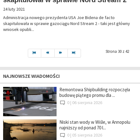
24 luty 2021
Administracja nowego prezydenta USA Joe Bidena de facto
skapitulowała w sprawie gazociągu Nord Stream 2 - taki jest główny
wniosek opubli...
Strona 30 z 42
NAJNOWSZE WIADOMOŚCI
Remontowa Shipbuilding rozpoczęła
budowę piątego promu dla ...
0 |
06 sierpnia 2026
Niski stan wody w Wiśle, w Annopolu
najniższy od ponad 70 l...
0 |
05 sierpnia 2026