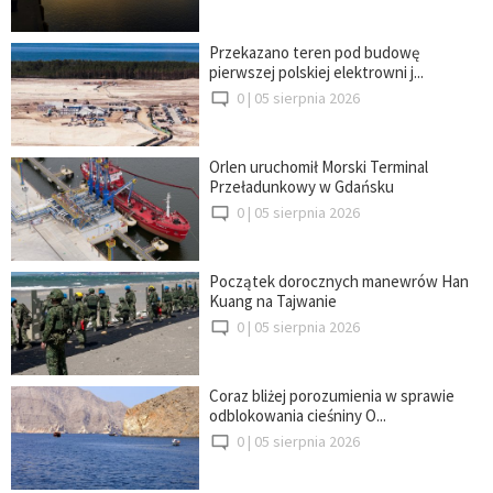
Przekazano teren pod budowę
pierwszej polskiej elektrowni j...
0 |
05 sierpnia 2026
Orlen uruchomił Morski Terminal
Przeładunkowy w Gdańsku
0 |
05 sierpnia 2026
Początek dorocznych manewrów Han
Kuang na Tajwanie
0 |
05 sierpnia 2026
Coraz bliżej porozumienia w sprawie
odblokowania cieśniny O...
0 |
05 sierpnia 2026