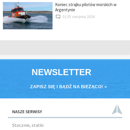
Koniec strajku pilotów morskich w
Argentynie
0 |
05 sierpnia 2026
NEWSLETTER
ZAPISZ SIĘ I BĄDŹ NA BIEŻĄCO! »
NASZE SERWISY
Stocznie, statki