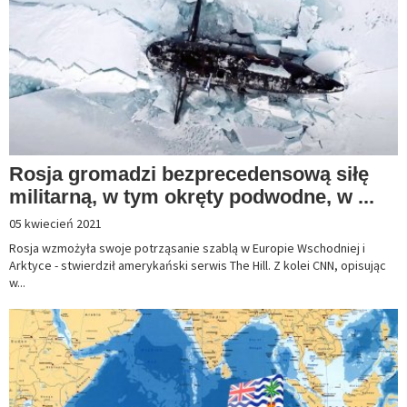
Rosja gromadzi bezprecedensową siłę
militarną, w tym okręty podwodne, w ...
05 kwiecień 2021
Rosja wzmożyła swoje potrząsanie szablą w Europie Wschodniej i
Arktyce - stwierdził amerykański serwis The Hill. Z kolei CNN, opisując
w...