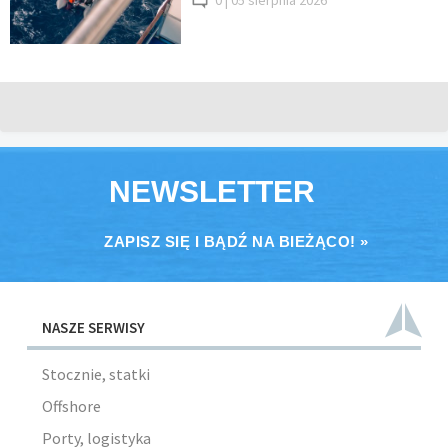
0 |
05 sierpnia 2026
NEWSLETTER
ZAPISZ SIĘ I BĄDŹ NA BIEŻĄCO! »
NASZE SERWISY
Stocznie, statki
Offshore
Porty, logistyka