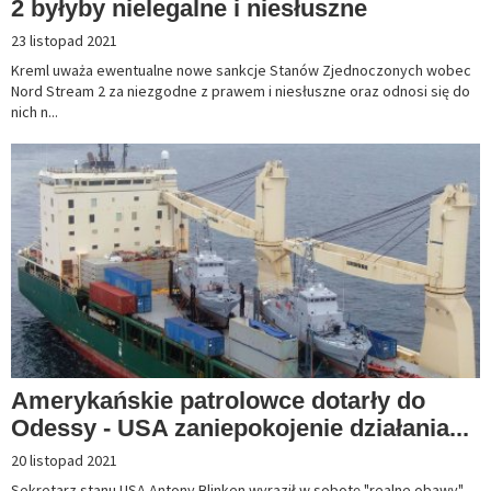
2 byłyby nielegalne i niesłuszne
23 listopad 2021
Kreml uważa ewentualne nowe sankcje Stanów Zjednoczonych wobec
Nord Stream 2 za niezgodne z prawem i niesłuszne oraz odnosi się do
nich n...
Amerykańskie patrolowce dotarły do
Odessy - USA zaniepokojenie działania...
20 listopad 2021
Sekretarz stanu USA Antony Blinken wyraził w sobotę "realne obawy",