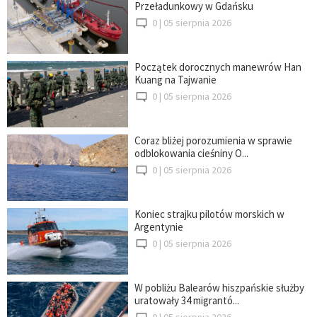
Przeładunkowy w Gdańsku
0 |
05 sierpnia 2026
Początek dorocznych manewrów Han
Kuang na Tajwanie
0 |
05 sierpnia 2026
Coraz bliżej porozumienia w sprawie
odblokowania cieśniny O...
0 |
05 sierpnia 2026
Koniec strajku pilotów morskich w
Argentynie
0 |
05 sierpnia 2026
W pobliżu Balearów hiszpańskie służby
uratowały 34 migrantó...