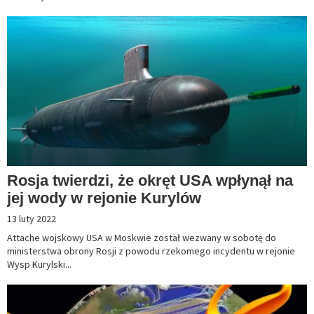
Rosja twierdzi, że okręt USA wpłynął na
jej wody w rejonie Kurylów
13 luty 2022
Attache wojskowy USA w Moskwie został wezwany w sobotę do
ministerstwa obrony Rosji z powodu rzekomego incydentu w rejonie
Wysp Kurylski...