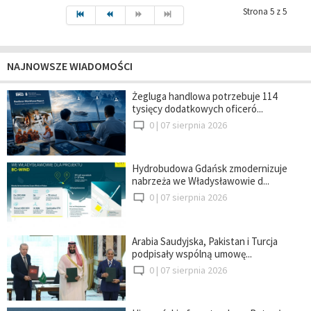
Strona 5 z 5
NAJNOWSZE WIADOMOŚCI
Żegluga handlowa potrzebuje 114
tysięcy dodatkowych oficeró...
0 |
07 sierpnia 2026
Hydrobudowa Gdańsk zmodernizuje
nabrzeża we Władysławowie d...
0 |
07 sierpnia 2026
Arabia Saudyjska, Pakistan i Turcja
podpisały wspólną umowę...
0 |
07 sierpnia 2026