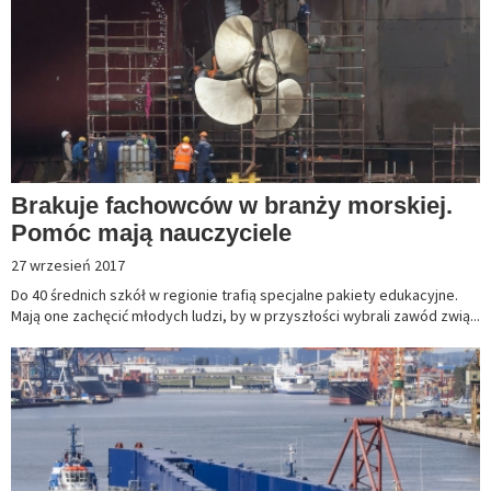
Brakuje fachowców w branży morskiej.
Pomóc mają nauczyciele
27 wrzesień 2017
Do 40 średnich szkół w regionie trafią specjalne pakiety edukacyjne.
Mają one zachęcić młodych ludzi, by w przyszłości wybrali zawód zwią...