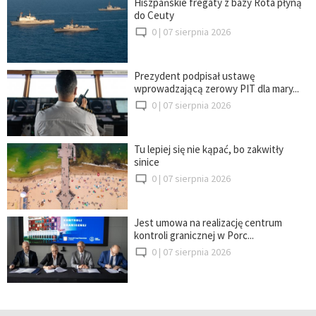
Hiszpańskie fregaty z bazy Rota płyną
do Ceuty
0 |
07 sierpnia 2026
Prezydent podpisał ustawę
wprowadzającą zerowy PIT dla mary...
0 |
07 sierpnia 2026
Tu lepiej się nie kąpać, bo zakwitły
sinice
0 |
07 sierpnia 2026
Jest umowa na realizację centrum
kontroli granicznej w Porc...
0 |
07 sierpnia 2026