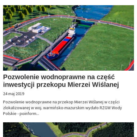
Pozwolenie wodnoprawne na część
inwestycji przekopu Mierzei Wiślanej
24 maj 2019
Pozwolenie wodnoprawne na przekop Mierzei Wiślanej w części
zlokalizowanej w woj. warmińsko-mazurskim wydało RZGW Wody
Polskie - poinform...