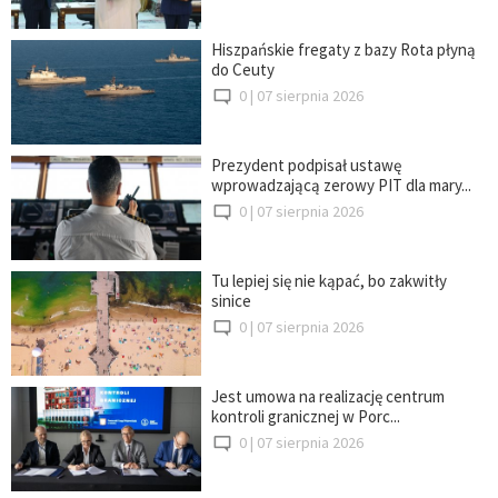
Hiszpańskie fregaty z bazy Rota płyną
do Ceuty
0 |
07 sierpnia 2026
Prezydent podpisał ustawę
wprowadzającą zerowy PIT dla mary...
0 |
07 sierpnia 2026
Tu lepiej się nie kąpać, bo zakwitły
sinice
0 |
07 sierpnia 2026
Jest umowa na realizację centrum
kontroli granicznej w Porc...
0 |
07 sierpnia 2026