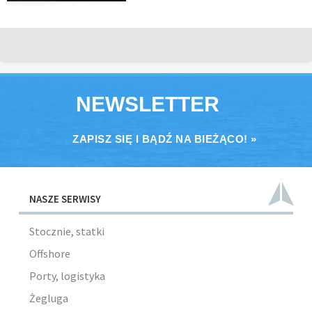
NEWSLETTER
ZAPISZ SIĘ I BĄDŹ NA BIEŻĄCO! »
NASZE SERWISY
Stocznie, statki
Offshore
Porty, logistyka
Żegluga