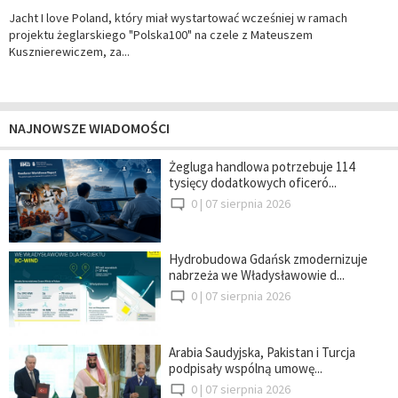
Jacht I love Poland, który miał wystartować wcześniej w ramach
projektu żeglarskiego "Polska100" na czele z Mateuszem
Kusznierewiczem, za...
NAJNOWSZE WIADOMOŚCI
Żegluga handlowa potrzebuje 114
tysięcy dodatkowych oficeró...
0 |
07 sierpnia 2026
Hydrobudowa Gdańsk zmodernizuje
nabrzeża we Władysławowie d...
0 |
07 sierpnia 2026
Arabia Saudyjska, Pakistan i Turcja
podpisały wspólną umowę...
0 |
07 sierpnia 2026