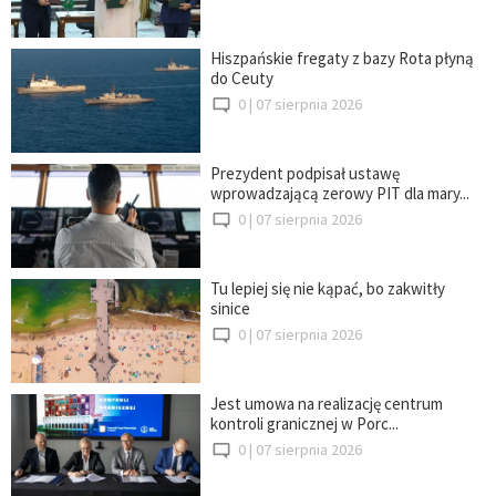
Hiszpańskie fregaty z bazy Rota płyną
do Ceuty
0 |
07 sierpnia 2026
Prezydent podpisał ustawę
wprowadzającą zerowy PIT dla mary...
0 |
07 sierpnia 2026
Tu lepiej się nie kąpać, bo zakwitły
sinice
0 |
07 sierpnia 2026
Jest umowa na realizację centrum
kontroli granicznej w Porc...
0 |
07 sierpnia 2026