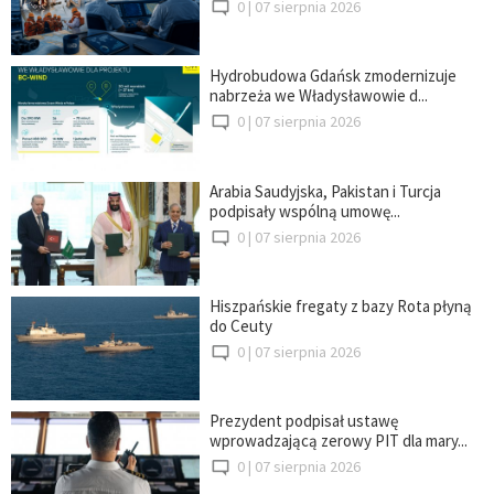
0 |
07 sierpnia 2026
Hydrobudowa Gdańsk zmodernizuje
nabrzeża we Władysławowie d...
0 |
07 sierpnia 2026
Arabia Saudyjska, Pakistan i Turcja
podpisały wspólną umowę...
0 |
07 sierpnia 2026
Hiszpańskie fregaty z bazy Rota płyną
do Ceuty
0 |
07 sierpnia 2026
Prezydent podpisał ustawę
wprowadzającą zerowy PIT dla mary...
0 |
07 sierpnia 2026