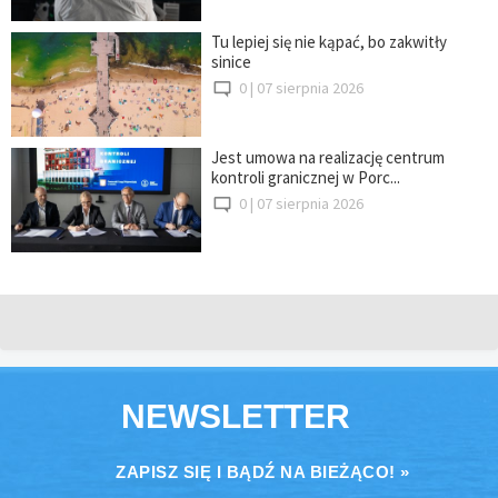
Tu lepiej się nie kąpać, bo zakwitły
sinice
0 |
07 sierpnia 2026
Jest umowa na realizację centrum
kontroli granicznej w Porc...
0 |
07 sierpnia 2026
NEWSLETTER
ZAPISZ SIĘ I BĄDŹ NA BIEŻĄCO! »