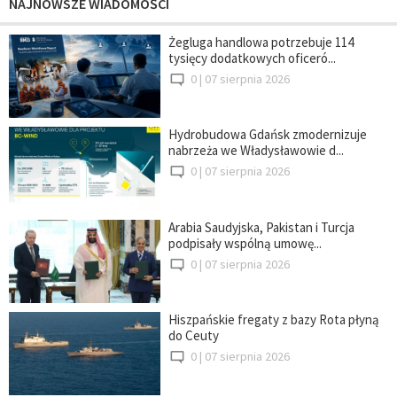
NAJNOWSZE WIADOMOŚCI
Żegluga handlowa potrzebuje 114
tysięcy dodatkowych oficeró...
0 |
07 sierpnia 2026
Hydrobudowa Gdańsk zmodernizuje
nabrzeża we Władysławowie d...
0 |
07 sierpnia 2026
Arabia Saudyjska, Pakistan i Turcja
podpisały wspólną umowę...
0 |
07 sierpnia 2026
Hiszpańskie fregaty z bazy Rota płyną
do Ceuty
0 |
07 sierpnia 2026