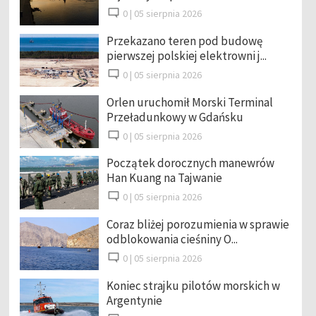
0 |
05 sierpnia 2026
Przekazano teren pod budowę
pierwszej polskiej elektrowni j...
0 |
05 sierpnia 2026
Orlen uruchomił Morski Terminal
Przeładunkowy w Gdańsku
0 |
05 sierpnia 2026
Początek dorocznych manewrów
Han Kuang na Tajwanie
0 |
05 sierpnia 2026
Coraz bliżej porozumienia w sprawie
odblokowania cieśniny O...
0 |
05 sierpnia 2026
Koniec strajku pilotów morskich w
Argentynie