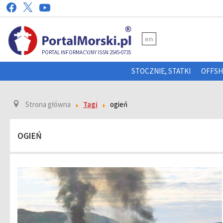
en
PORTAL INFORMACYJNY ISSN 2545-0735
STOCZNIE, STATKI
OFFS
Strona główna
Tagi
ogień
OGIEŃ