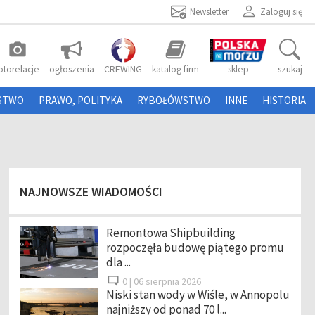
Newsletter
Zaloguj się
photo_camera
otorelacje
ogłoszenia
CREWING
katalog firm
sklep
szukaj
STWO
PRAWO, POLITYKA
RYBOŁÓWSTWO
INNE
HISTORIA
NAJNOWSZE WIADOMOŚCI
Remontowa Shipbuilding
rozpoczęła budowę piątego promu
dla ...
0 |
06 sierpnia 2026
Niski stan wody w Wiśle, w Annopolu
najniższy od ponad 70 l...