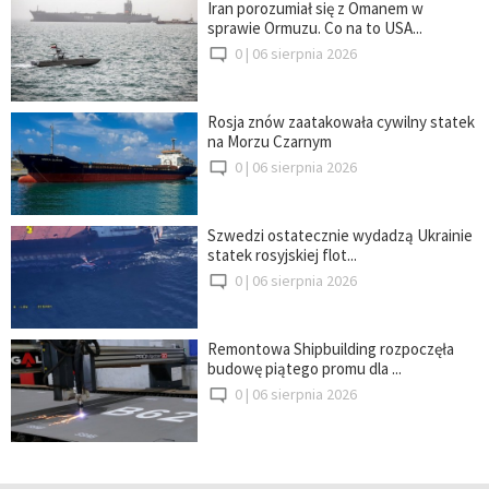
Iran porozumiał się z Omanem w
sprawie Ormuzu. Co na to USA...
0 |
06 sierpnia 2026
Rosja znów zaatakowała cywilny statek
na Morzu Czarnym
0 |
06 sierpnia 2026
Szwedzi ostatecznie wydadzą Ukrainie
statek rosyjskiej flot...
0 |
06 sierpnia 2026
Remontowa Shipbuilding rozpoczęła
budowę piątego promu dla ...
0 |
06 sierpnia 2026