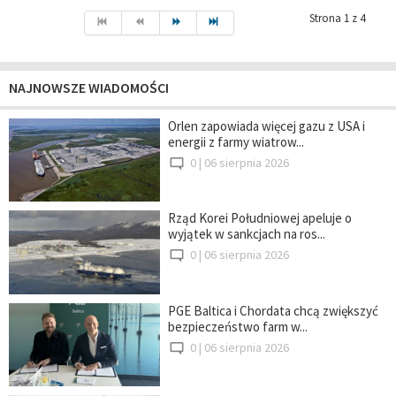
Strona 1 z 4
NAJNOWSZE WIADOMOŚCI
Orlen zapowiada więcej gazu z USA i
energii z farmy wiatrow...
0 |
06 sierpnia 2026
Rząd Korei Południowej apeluje o
wyjątek w sankcjach na ros...
0 |
06 sierpnia 2026
PGE Baltica i Chordata chcą zwiększyć
bezpieczeństwo farm w...
0 |
06 sierpnia 2026