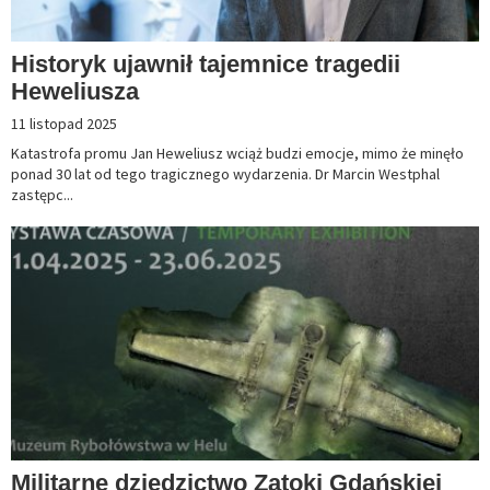
Historyk ujawnił tajemnice tragedii
Heweliusza
11 listopad 2025
Katastrofa promu Jan Heweliusz wciąż budzi emocje, mimo że minęło
ponad 30 lat od tego tragicznego wydarzenia. Dr Marcin Westphal
zastępc...
Militarne dziedzictwo Zatoki Gdańskiej