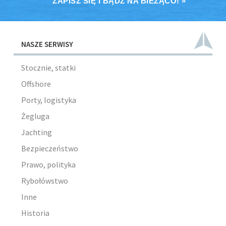
ZAPISZ SIĘ I BĄDŹ NA BIEŻĄCO! »
NASZE SERWISY
Stocznie, statki
Offshore
Porty, logistyka
Żegluga
Jachting
Bezpieczeństwo
Prawo, polityka
Rybołówstwo
Inne
Historia