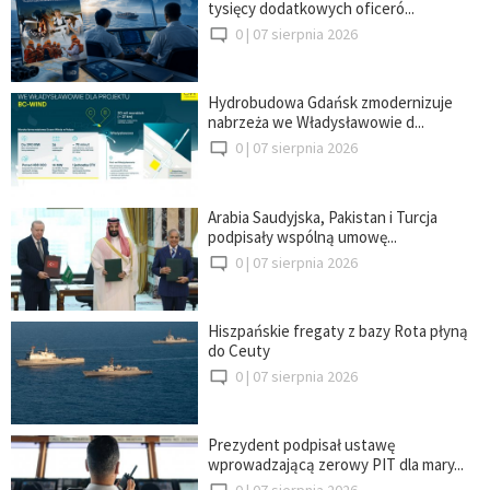
tysięcy dodatkowych oficeró...
0 |
07 sierpnia 2026
Hydrobudowa Gdańsk zmodernizuje
nabrzeża we Władysławowie d...
0 |
07 sierpnia 2026
Arabia Saudyjska, Pakistan i Turcja
podpisały wspólną umowę...
0 |
07 sierpnia 2026
Hiszpańskie fregaty z bazy Rota płyną
do Ceuty
0 |
07 sierpnia 2026
Prezydent podpisał ustawę
wprowadzającą zerowy PIT dla mary...
0 |
07 sierpnia 2026