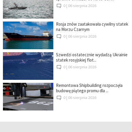
0 |
06 sierpnia 2026
Rosja znów zaatakowała cywilny statek
na Morzu Czarnym
0 |
06 sierpnia 2026
Szwedzi ostatecznie wydadzą Ukrainie
statek rosyjskiej flot...
0 |
06 sierpnia 2026
Remontowa Shipbuilding rozpoczęła
budowę piątego promu dla ...
0 |
06 sierpnia 2026