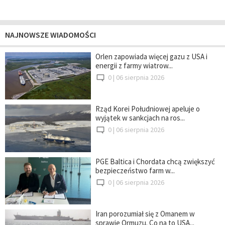
NAJNOWSZE WIADOMOŚCI
Orlen zapowiada więcej gazu z USA i
energii z farmy wiatrow...
0 |
06 sierpnia 2026
Rząd Korei Południowej apeluje o
wyjątek w sankcjach na ros...
0 |
06 sierpnia 2026
PGE Baltica i Chordata chcą zwiększyć
bezpieczeństwo farm w...
0 |
06 sierpnia 2026
Iran porozumiał się z Omanem w
sprawie Ormuzu. Co na to USA...