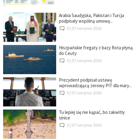
Arabia Saudyjska, Pakistan i Turcja
podpisały wspólną umowę...
0 |
07 sierpnia 2026
Hiszpańskie fregaty z bazy Rota płyną
do Ceuty
0 |
07 sierpnia 2026
Prezydent podpisał ustawę
wprowadzającą zerowy PIT dla mary...
0 |
07 sierpnia 2026
Tu lepiej się nie kąpać, bo zakwitły
sinice
0 |
07 sierpnia 2026