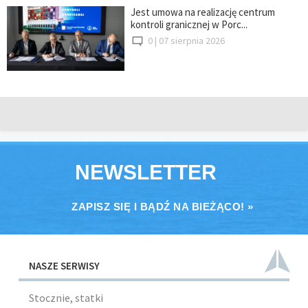
Jest umowa na realizację centrum
kontroli granicznej w Porc...
0 |
07 sierpnia 2026
NEWSLETTER
ZAPISZ SIĘ I BĄDŹ NA BIEŻĄCO! »
NASZE SERWISY
Stocznie, statki