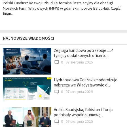
Polski Fundusz Rozwoju zbuduje terminal instalacyjny dla obsługi
Morskich Farm Wiatrowych (MFW) w gdańskim porcie BalticHub. Część
finan...
NAJNOWSZE WIADOMOŚCI
Żegluga handlowa potrzebuje 114
tysięcy dodatkowych oficeró...
0 |
07 sierpnia 2026
Hydrobudowa Gdańsk zmodernizuje
nabrzeża we Władysławowie d...
0 |
07 sierpnia 2026
Arabia Saudyjska, Pakistan i Turcja
podpisały wspólną umowę...
0 |
07 sierpnia 2026