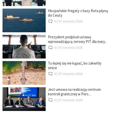
Hiszpańskie fregaty z bazy Rota płyną
do Ceuty
0 |
07 sierpnia 2026
Prezydent podpisał ustawę
wprowadzającą zerowy PIT dla mary...
0 |
07 sierpnia 2026
Tu lepiej się nie kąpać, bo zakwitły
sinice
0 |
07 sierpnia 2026
Jest umowa na realizację centrum
kontroli granicznej w Porc...
0 |
07 sierpnia 2026