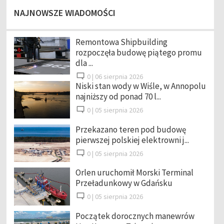
NAJNOWSZE WIADOMOŚCI
Remontowa Shipbuilding
rozpoczęła budowę piątego promu
dla ...
0 |
06 sierpnia 2026
Niski stan wody w Wiśle, w Annopolu
najniższy od ponad 70 l...
0 |
05 sierpnia 2026
Przekazano teren pod budowę
pierwszej polskiej elektrowni j...
0 |
05 sierpnia 2026
Orlen uruchomił Morski Terminal
Przeładunkowy w Gdańsku
0 |
05 sierpnia 2026
Początek dorocznych manewrów