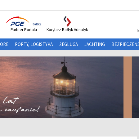
Partner Portalu
Korytarz Bałtyk-Adriatyk
f
HORE
PORTY, LOGISTYKA
ŻEGLUGA
JACHTING
BEZPIECZEŃ