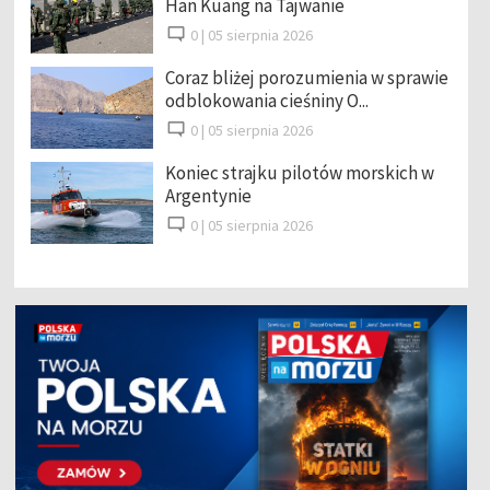
Han Kuang na Tajwanie
0 |
05 sierpnia 2026
Coraz bliżej porozumienia w sprawie
odblokowania cieśniny O...
0 |
05 sierpnia 2026
Koniec strajku pilotów morskich w
Argentynie
0 |
05 sierpnia 2026