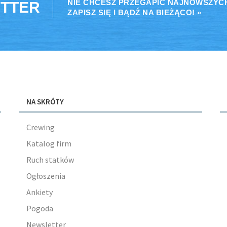
NIE CHCESZ PRZEGAPIĆ NAJNOWSZYC
TTER
ZAPISZ SIĘ I BĄDŹ NA BIEŻĄCO! »
NA SKRÓTY
Crewing
Katalog firm
Ruch statków
Ogłoszenia
Ankiety
Pogoda
Newsletter