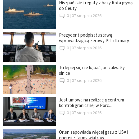
Hiszpańskie fregaty z bazy Rota płyną
do Ceuty
0 |
07 sierpnia 2026
Prezydent podpisał ustawę
wprowadzającą zerowy PIT dla mary...
0 |
07 sierpnia 2026
Tu lepiej się nie kąpać, bo zakwitły
sinice
0 |
07 sierpnia 2026
Jest umowa na realizację centrum
kontroli granicznej w Porc...
0 |
07 sierpnia 2026
Orlen zapowiada więcej gazu z USA i
energii z farmy wiatrow...