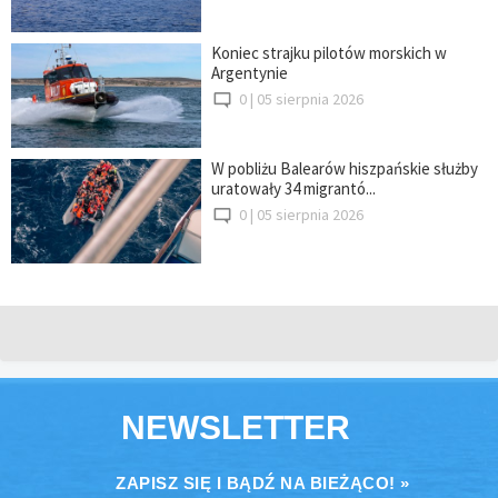
Koniec strajku pilotów morskich w
Argentynie
0 |
05 sierpnia 2026
W pobliżu Balearów hiszpańskie służby
uratowały 34 migrantó...
0 |
05 sierpnia 2026
NEWSLETTER
ZAPISZ SIĘ I BĄDŹ NA BIEŻĄCO! »