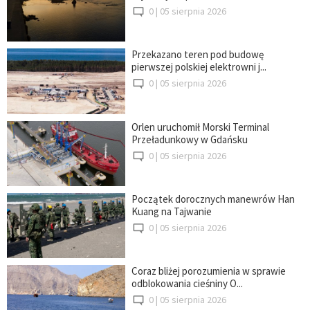
0 |
05 sierpnia 2026
Przekazano teren pod budowę
pierwszej polskiej elektrowni j...
0 |
05 sierpnia 2026
Orlen uruchomił Morski Terminal
Przeładunkowy w Gdańsku
0 |
05 sierpnia 2026
Początek dorocznych manewrów Han
Kuang na Tajwanie
0 |
05 sierpnia 2026
Coraz bliżej porozumienia w sprawie
odblokowania cieśniny O...
0 |
05 sierpnia 2026