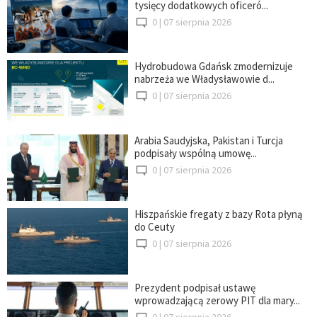
tysięcy dodatkowych oficeró...
0 |
07 sierpnia 2026
Hydrobudowa Gdańsk zmodernizuje
nabrzeża we Władysławowie d...
0 |
07 sierpnia 2026
Arabia Saudyjska, Pakistan i Turcja
podpisały wspólną umowę...
0 |
07 sierpnia 2026
Hiszpańskie fregaty z bazy Rota płyną
do Ceuty
0 |
07 sierpnia 2026
Prezydent podpisał ustawę
wprowadzającą zerowy PIT dla mary...
0 |
07 sierpnia 2026