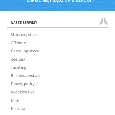
ZAPISZ SIĘ I BĄDŹ NA BIEŻĄCO! »
NASZE SERWISY
Stocznie, statki
Offshore
Porty, logistyka
Żegluga
Jachting
Bezpieczeństwo
Prawo, polityka
Rybołówstwo
Inne
Historia