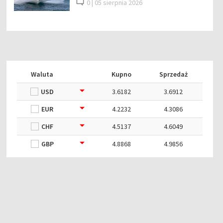
0 |
05 sierpnia 2026
Waluta
Kupno
Sprzedaż
USD
3.6182
3.6912
EUR
4.2232
4.3086
CHF
4.5137
4.6049
GBP
4.8868
4.9856