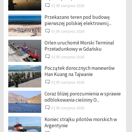
0 |
05 sierpnia 2026
Przekazano teren pod budowę
pierwszej polskiej elektrowni j...
0 |
05 sierpnia 2026
Orlen uruchomił Morski Terminal
Przeładunkowy w Gdańsku
0 |
05 sierpnia 2026
Początek dorocznych manewrów
Han Kuang na Tajwanie
0 |
05 sierpnia 2026
Coraz bliżej porozumienia w sprawie
odblokowania cieśniny O...
0 |
05 sierpnia 2026
Koniec strajku pilotów morskich w
Argentynie