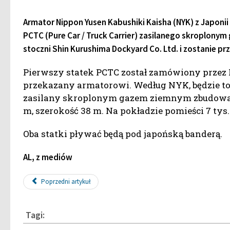
Armator Nippon Yusen Kabushiki Kaisha (NYK) z Japo
PCTC (Pure Car / Truck Carrier) zasilanego skroplon
stoczni
Shin Kurushima Dockyard Co. Ltd. i zostanie 
Pierwszy statek PCTC został zamówiony przez 
przekazany armatorowi. Według NYK, będzie t
zasilany skroplonym gazem ziemnym zbudowany
m, szerokość 38 m. Na pokładzie pomieści 7 ty
Oba statki pływać będą pod japońską banderą.
AL, z mediów
Poprzedni artykuł
Tagi: