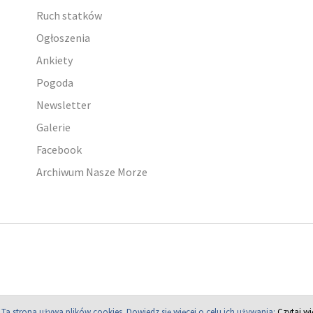
Ruch statków
Ogłoszenia
Ankiety
Pogoda
Newsletter
Galerie
Facebook
Archiwum Nasze Morze
Ta strona używa plików cookies.
Dowiedz się więcej o celu ich używania:
Czytaj wi
Copyright © 2004 - 2026 PortalMorski.pl. Wszelkie prawa zastrzeżone.