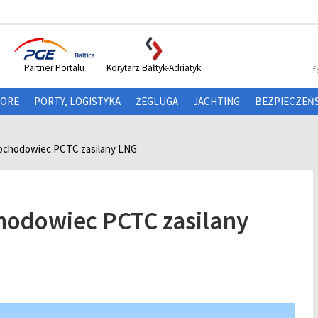
Partner Portalu
Korytarz Bałtyk-Adriatyk
f
HORE
PORTY, LOGISTYKA
ŻEGLUGA
JACHTING
BEZPIECZEŃ
ochodowiec PCTC zasilany LNG
odowiec PCTC zasilany