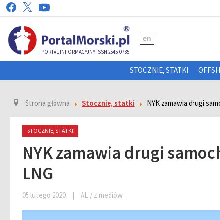
en
PORTAL INFORMACYJNY ISSN 2545-0735
STOCZNIE, STATKI
OFFS
Strona główna
Stocznie, statki
NYK zamawia drugi sam
STOCZNIE, STATKI
NYK zamawia drugi samoch
LNG
05 lutego 2020
|
AL / z mediów