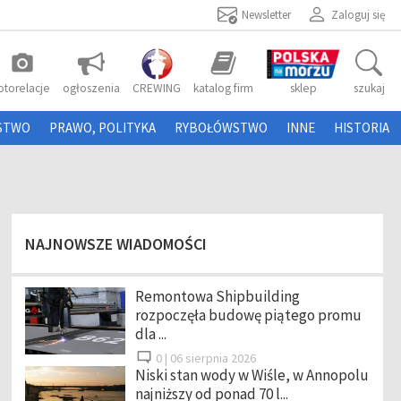
Newsletter
Zaloguj się
photo_camera
otorelacje
ogłoszenia
CREWING
katalog firm
sklep
szukaj
STWO
PRAWO, POLITYKA
RYBOŁÓWSTWO
INNE
HISTORIA
NAJNOWSZE WIADOMOŚCI
Remontowa Shipbuilding
rozpoczęła budowę piątego promu
dla ...
0 |
06 sierpnia 2026
Niski stan wody w Wiśle, w Annopolu
najniższy od ponad 70 l...