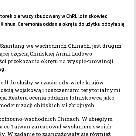
wtorek pierwszy zbudowany w ChRL lotniskowiec
Xinhua. Ceremonia oddania okrętu do użytku odbyła się
i Szantung we wschodnich Chinach, jest drugim
ącej częścią Chińskiej Armii Ludowo-
ci przekazania okrętu na wyspie-prowincji
ng.
dł do służby w czasie, gdy wiele krajów
nością wojskową i roszczeniami terytorialnymi
a Reutera ocenia oddanie lotniskowca jako
odernizacji chińskich sił zbrojnych.
 północno-wschodnich Chinach. W ubiegłym
 na co Tajwan zareagował wysłaniem swoich
ły. W zadanie to zaangażowały się również