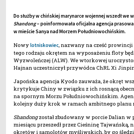
Do służby w chińskiej marynarce wojennej wszedł we 
Shandong
– poinformowała oficjalna agencja prasowa 
w mieście Sanya nad Morzem Południowochińskim.
Nowy
, nazwany na cześć prowincj
lotniskowiec
tego rodzaju okrętem na wyposażeniu floty będ
Wyzwoleńczej (ALW). We wtorkowej uroczystoś
Hajnan uczestniczył przywódca ChRL Xi Jinpi
Japońska agencja Kyodo zauważa, że okręt wsze
krytykuje Chiny w związku z ich rosnącą obec
na spornym Morzu Południowochińskim. Agencj
kolejny duży krok w ramach ambitnego planu m
Shandong
został zbudowany w porcie Dalian w
miesiącu przeszedł przez Cieśninę Tajwańską,
okrętów i samolotów myśliwskich, by go śledzi