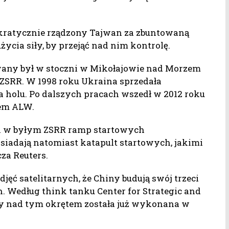
kratycznie rządzony Tajwan za zbuntowaną
ycia siły, by przejąć nad nim kontrolę.
wany był w stoczni w Mikołajowie nad Morzem
SRR. W 1998 roku Ukraina sprzedała
 holu. Po dalszych pracach wszedł w 2012 roku
cem ALW.
 w byłym ZSRR ramp startowych
siadają natomiast katapult startowych, jakimi
za Reuters.
ęć satelitarnych, że Chiny budują swój trzeci
. Według think tanku Center for Strategic and
acy nad tym okrętem została już wykonana w