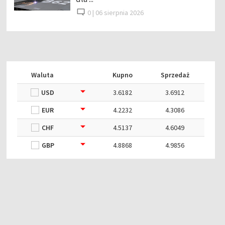
0 |
06 sierpnia 2026
Waluta
Kupno
Sprzedaż
USD
3.6182
3.6912
EUR
4.2232
4.3086
CHF
4.5137
4.6049
GBP
4.8868
4.9856