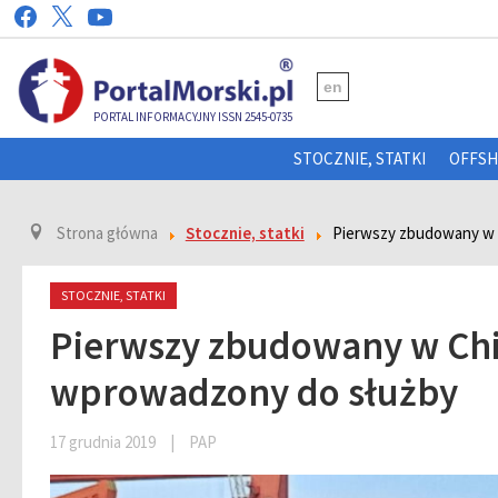
en
PORTAL INFORMACYJNY ISSN 2545-0735
STOCZNIE, STATKI
OFFS
Strona główna
Stocznie, statki
Pierwszy zbudowany w 
STOCZNIE, STATKI
Pierwszy zbudowany w Chi
wprowadzony do służby
17 grudnia 2019
|
PAP