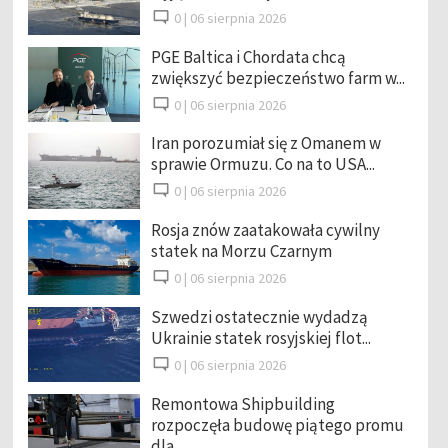
0 |
06 sierpnia 2026
PGE Baltica i Chordata chcą
zwiększyć bezpieczeństwo farm w...
0 |
06 sierpnia 2026
Iran porozumiał się z Omanem w
sprawie Ormuzu. Co na to USA...
0 |
06 sierpnia 2026
Rosja znów zaatakowała cywilny
statek na Morzu Czarnym
0 |
06 sierpnia 2026
Szwedzi ostatecznie wydadzą
Ukrainie statek rosyjskiej flot...
0 |
06 sierpnia 2026
Remontowa Shipbuilding
rozpoczęła budowę piątego promu
dla ...