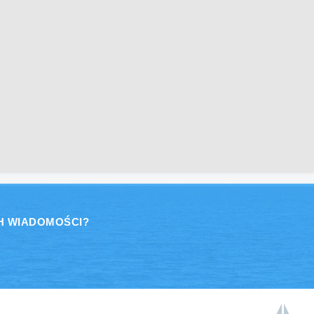
H WIADOMOŚCI?