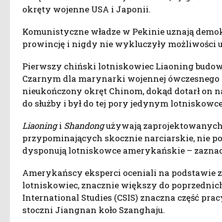
okręty wojenne USA i Japonii.
Komunistyczne władze w Pekinie uznają demo
prowincję i nigdy nie wykluczyły możliwości uż
Pierwszy chiński lotniskowiec Liaoning budo
Czarnym dla marynarki wojennej ówczesnego Z
nieukończony okręt Chinom, dokąd dotarł on na
do służby i był do tej pory jedynym lotniskow
Liaoning
i
Shandong
używają zaprojektowanych
przypominających skocznie narciarskie, nie po
dysponują lotniskowce amerykańskie – zaznac
Amerykańscy eksperci oceniali na podstawie zdj
lotniskowiec, znacznie większy do poprzednich
International Studies (CSIS) znaczna część pr
stoczni Jiangnan koło Szanghaju.