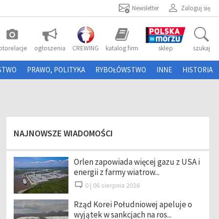
Newsletter
Zaloguj się
photo_camera
otorelacje
ogłoszenia
CREWING
katalog firm
sklep
szukaj
STWO
PRAWO, POLITYKA
RYBOŁÓWSTWO
INNE
HISTORIA
NAJNOWSZE WIADOMOŚCI
Orlen zapowiada więcej gazu z USA i
energii z farmy wiatrow...
0 |
06 sierpnia 2026
Rząd Korei Południowej apeluje o
wyjątek w sankcjach na ros...