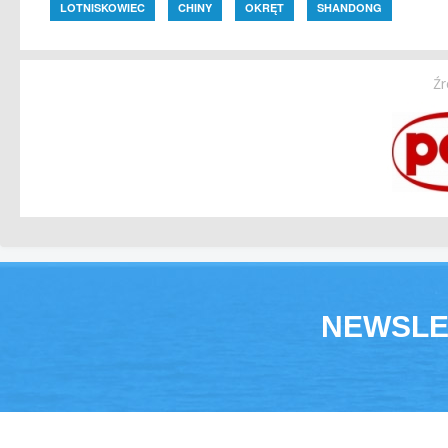
LOTNISKOWIEC
CHINY
OKRĘT
SHANDONG
Źr
NEWSLE