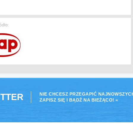
ódło:
NIE CHCESZ PRZEGAPIĆ NAJNOWSZYC
TTER
ZAPISZ SIĘ I BĄDŹ NA BIEŻĄCO! »