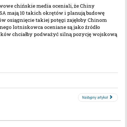
owe chińskie media oceniali, że Chiny
USA mają 10 takich okrętów i planują budowę
w osiągnięcie takiej potęgi zajęłoby Chinom
snego lotniskowca oceniane są jako źródło
ityków chciałby podważyć silną pozycję wojskową
Następny artykuł