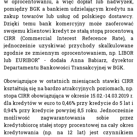
w oprocentowaniu, a więc dopłat lub nadwyżek,
pomiędzy BGK a bankiem udzielającym kredytu na
zakup towarów lub usług od polskiego dostawcy.
Dzięki temu bank komercyjny może zaoferować
swojemu klientowi kredyt ze stałą stopą procentową
CIRR (Commercial Interest Reference Rate), a
jednocześnie uzyskiwać przychody skalkulowane
zgodnie ze zmiennym oprocentowaniem, np. LIBOR
lub EURIBOR" - dodała Anna Babiarz, dyrektor
Departamentu Bankowości Transakcyjnej w BGK.
Obowiązujące w ostatnich miesiącach stawki CIRR
kształtują się na bardzo atrakcyjnych poziomach, np.
stopa CIRR obowiązująca w okresie 15.02.-14.03.2019 r.
dla kredytów w euro to 0,46% przy kredycie do 5 lat i
0,94% przy kredycie powyżej 8,5 roku. Jednocześnie
możliwość zagwarantowania sobie przez
kredytobiorcę stałej stopy procentowej na cały okres
kredytowania (np. na 12 lat) jest czynnikiem