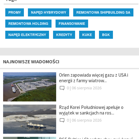
PROMY
NAPĘD HYBRYDOWY
REMONTOWA SHIPBUILDING SA
REMONTOWA HOLDING
FINANSOWANIE
NAPĘD ELEKTRYCZNY
KREDYTY
KUKE
BGK
NAJNOWSZE WIADOMOŚCI
Orlen zapowiada więcej gazu z USA i
energii z farmy wiatrow...
0 |
06 sierpnia 2026
Rząd Korei Południowej apeluje o
wyjątek w sankcjach na ros...
0 |
06 sierpnia 2026