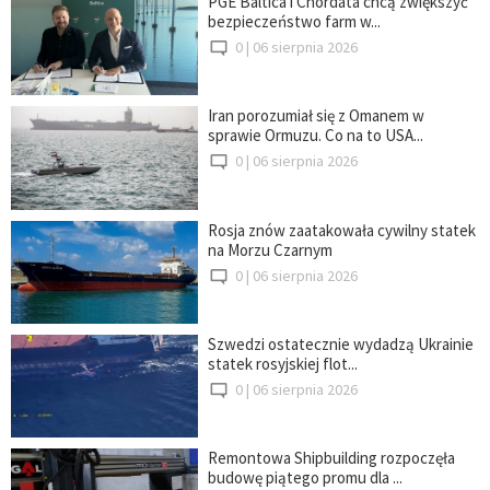
PGE Baltica i Chordata chcą zwiększyć
bezpieczeństwo farm w...
0 |
06 sierpnia 2026
Iran porozumiał się z Omanem w
sprawie Ormuzu. Co na to USA...
0 |
06 sierpnia 2026
Rosja znów zaatakowała cywilny statek
na Morzu Czarnym
0 |
06 sierpnia 2026
Szwedzi ostatecznie wydadzą Ukrainie
statek rosyjskiej flot...
0 |
06 sierpnia 2026
Remontowa Shipbuilding rozpoczęła
budowę piątego promu dla ...