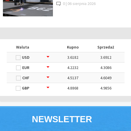
0 |
06 sierpnia 2026
Waluta
Kupno
Sprzedaż
USD
3.6182
3.6912
EUR
4.2232
4.3086
CHF
4.5137
4.6049
GBP
4.8868
4.9856
NEWSLETTER