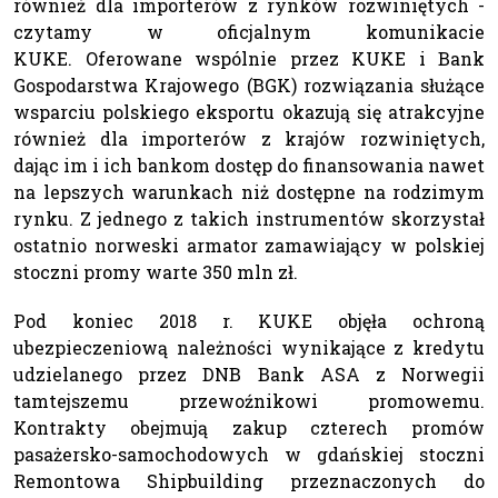
również dla importerów z rynków rozwiniętych -
czytamy w oficjalnym komunikacie
KUKE. Oferowane wspólnie przez KUKE i Bank
Gospodarstwa Krajowego (BGK) rozwiązania służące
wsparciu polskiego eksportu okazują się atrakcyjne
również dla importerów z krajów rozwiniętych,
dając im i ich bankom dostęp do finansowania nawet
na lepszych warunkach niż dostępne na rodzimym
rynku. Z jednego z takich instrumentów skorzystał
ostatnio norweski armator zamawiający w polskiej
stoczni promy warte 350 mln zł.
Pod koniec 2018 r. KUKE objęła ochroną
ubezpieczeniową należności wynikające z kredytu
udzielanego przez DNB Bank ASA z Norwegii
tamtejszemu przewoźnikowi promowemu.
Kontrakty obejmują zakup czterech promów
pasażersko-samochodowych w gdańskiej stoczni
Remontowa Shipbuilding przeznaczonych do