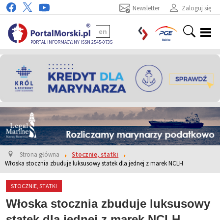
Newsletter
Zaloguj się
en
PORTAL INFORMACYJNY ISSN 2545-0735
Strona główna
Stocznie, statki
Włoska stocznia zbuduje luksusowy statek dla jednej z marek NCLH
STOCZNIE, STATKI
Włoska stocznia zbuduje luksusowy
statek dla jednej z marek NCLH