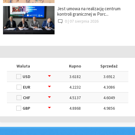
Jest umowa na realizację centrum
kontroli granicznej w Porc...
0 |
07 sierpnia 2026
Waluta
Kupno
Sprzedaż
USD
3.6182
3.6912
EUR
4.2232
4.3086
CHF
4.5137
4.6049
GBP
4.8868
4.9856