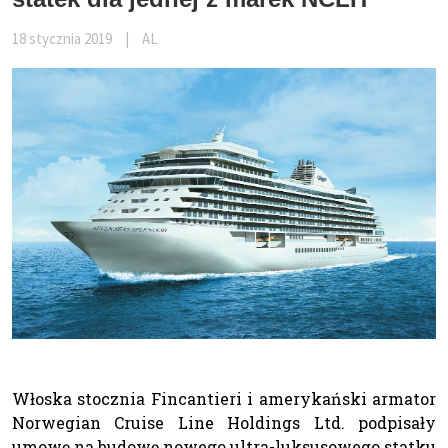
18 stycznia 2019
|
AL
Włoska stocznia Fincantieri i amerykański armator
Norwegian Cruise Line Holdings Ltd. podpisały
umowę na budowę nowego ultra-luksusowego statku