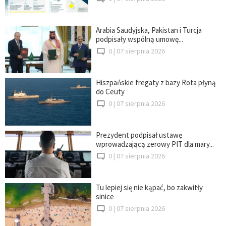
Arabia Saudyjska, Pakistan i Turcja
podpisały wspólną umowę...
0 |
07 sierpnia 2026
Hiszpańskie fregaty z bazy Rota płyną
do Ceuty
0 |
07 sierpnia 2026
Prezydent podpisał ustawę
wprowadzającą zerowy PIT dla mary...
0 |
07 sierpnia 2026
Tu lepiej się nie kąpać, bo zakwitły
sinice
0 |
07 sierpnia 2026