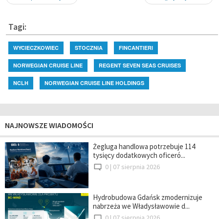
Tagi:
WYCIECZKOWIEC
STOCZNIA
FINCANTIERI
NORWEGIAN CRUISE LINE
REGENT SEVEN SEAS CRUISES
NCLH
NORWEGIAN CRUISE LINE HOLDINGS
NAJNOWSZE WIADOMOŚCI
Żegluga handlowa potrzebuje 114
tysięcy dodatkowych oficeró...
0 |
07 sierpnia 2026
Hydrobudowa Gdańsk zmodernizuje
nabrzeża we Władysławowie d...
0 |
07 sierpnia 2026