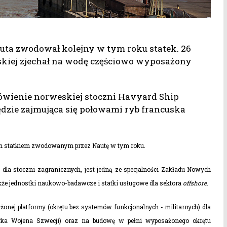
ta zwodował kolejny w tym roku statek. 26
ńskiej zjechał na wodę częściowo wyposażony
wienie norweskiej stoczni Havyard Ship
dzie zajmująca się połowami ryb francuska
stym statkiem zwodowanym przez Nautę w tym roku.
la stoczni zagranicznych, jest jedną ze specjalności Zakładu Nowych
kże jednostki naukowo-badawcze i statki usługowe dla sektora
offshore
.
onej platformy (okrętu bez systemów funkcjonalnych - militarnych) dla
ka Wojena Szwecji) oraz na budowę w pełni wyposażonego okrętu