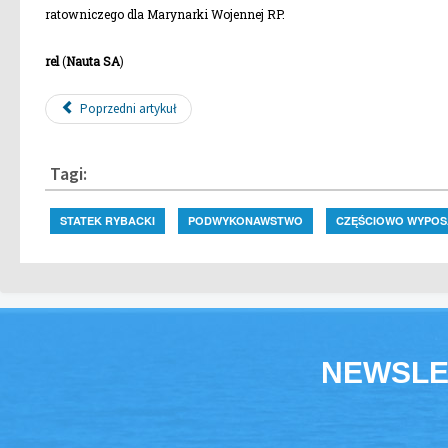
ratowniczego dla Marynarki Wojennej RP.
rel
(
Nauta SA
)
Poprzedni artykuł
Tagi:
STATEK RYBACKI
PODWYKONAWSTWO
CZĘŚCIOWO WYPO
NEWSLE