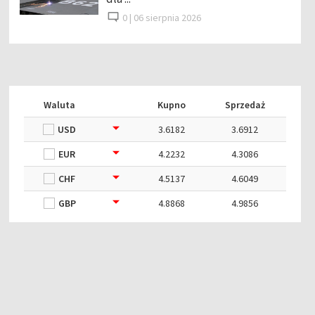
0 |
06 sierpnia 2026
Waluta
Kupno
Sprzedaż
USD
3.6182
3.6912
EUR
4.2232
4.3086
CHF
4.5137
4.6049
GBP
4.8868
4.9856