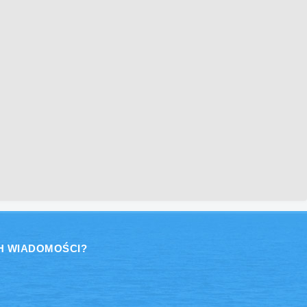
H WIADOMOŚCI?