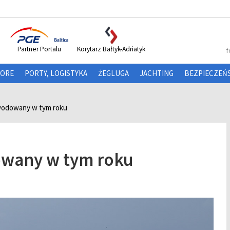
Partner Portalu
Korytarz Bałtyk-Adriatyk
f
HORE
PORTY, LOGISTYKA
ŻEGLUGA
JACHTING
BEZPIECZEŃ
zwodowany w tym roku
dowany w tym roku