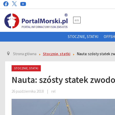
en
PORTAL INFORMACYJNY ISSN 2545-0735
STOCZNIE, STATKI
OFFS
Strona główna
Stocznie, statki
Nauta: szósty statek 
STOCZNIE, STATKI
Nauta: szósty statek zwo
26 pażdziernika 2018
|
rel