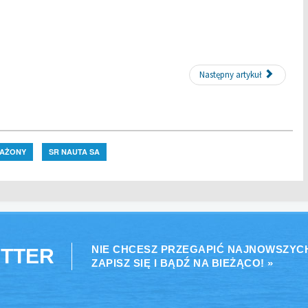
Następny artykuł
SAŻONY
SR NAUTA SA
NIE CHCESZ PRZEGAPIĆ NAJNOWSZYC
TTER
ZAPISZ SIĘ I BĄDŹ NA BIEŻĄCO! »