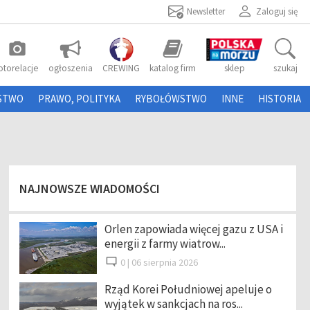
Newsletter
Zaloguj się
photo_camera
otorelacje
ogłoszenia
CREWING
katalog firm
sklep
szukaj
STWO
PRAWO, POLITYKA
RYBOŁÓWSTWO
INNE
HISTORIA
NAJNOWSZE WIADOMOŚCI
Orlen zapowiada więcej gazu z USA i
energii z farmy wiatrow...
0 |
06 sierpnia 2026
Rząd Korei Południowej apeluje o
wyjątek w sankcjach na ros...