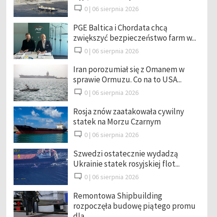
0 |
06 sierpnia 2026
PGE Baltica i Chordata chcą
zwiększyć bezpieczeństwo farm w...
0 |
06 sierpnia 2026
Iran porozumiał się z Omanem w
sprawie Ormuzu. Co na to USA...
0 |
06 sierpnia 2026
Rosja znów zaatakowała cywilny
statek na Morzu Czarnym
0 |
06 sierpnia 2026
Szwedzi ostatecznie wydadzą
Ukrainie statek rosyjskiej flot...
0 |
06 sierpnia 2026
Remontowa Shipbuilding
rozpoczęła budowę piątego promu
dla ...