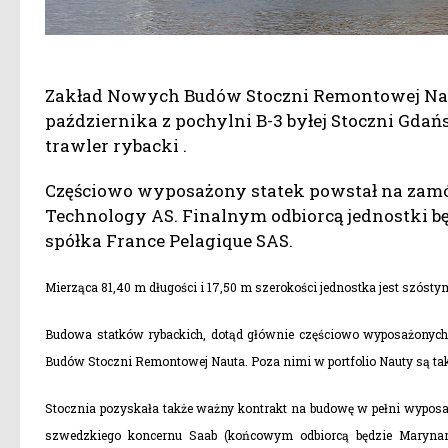
Zakład Nowych Budów Stoczni Remontowej Nau
października z pochylni B-3 byłej Stoczni Gda
trawler rybacki
.
Częściowo wyposażony statek powstał na zamó
Technology AS. Finalnym odbiorcą jednostki bę
spółka France Pelagique SAS.
Mierząca 81,40 m długości i 17,50 m szerokości jednostka jest szó
Budowa statków rybackich, dotąd głównie częściowo wyposażonych d
Budów Stoczni Remontowej Nauta. Poza nimi w portfolio Nauty są ta
Stocznia pozyskała także ważny kontrakt na budowę w pełni wyposaż
szwedzkiego koncernu Saab (końcowym odbiorcą będzie Marynar