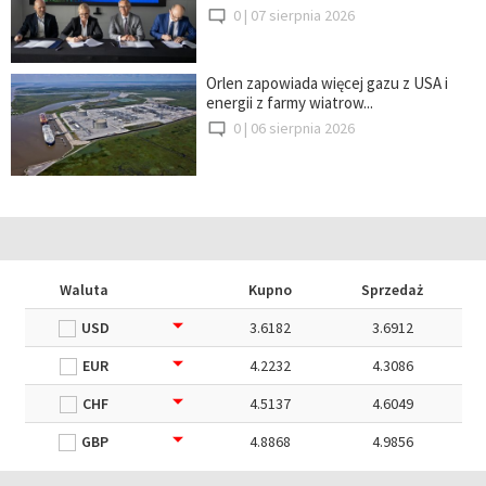
0 |
07 sierpnia 2026
Orlen zapowiada więcej gazu z USA i
energii z farmy wiatrow...
0 |
06 sierpnia 2026
Waluta
Kupno
Sprzedaż
USD
3.6182
3.6912
EUR
4.2232
4.3086
CHF
4.5137
4.6049
GBP
4.8868
4.9856