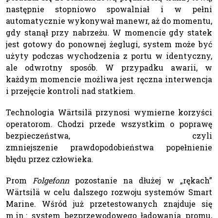
następnie stopniowo spowalniał i w pełni
automatycznie wykonywał manewr, aż do momentu,
gdy stanął przy nabrzeżu. W momencie gdy statek
jest gotowy do ponownej żeglugi, system może być
użyty podczas wychodzenia z portu w identyczny,
ale odwrotny sposób. W przypadku awarii, w
każdym momencie możliwa jest ręczna interwencja
i przejęcie kontroli nad statkiem.
Technologia Wärtsilä przynosi wymierne korzyści
operatorom. Chodzi przede wszystkim o poprawę
bezpieczeństwa, czyli
zmniejszenie prawdopodobieństwa popełnienie
błędu przez człowieka.
Prom
Folgefonn
pozostanie na dłużej w „rękach”
Wärtsilä w celu dalszego rozwoju systemów Smart
Marine. Wśród już przetestowanych znajduje się
m.in.: system bezprzewodowego ładowania promu,