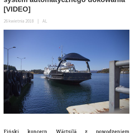
[VIDEO]
26 kwietnia 2018
|
AL
Fiński koncern Wärtsilä z powodzeniem