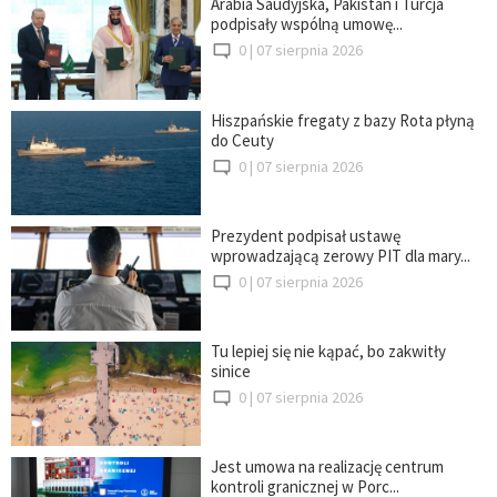
Arabia Saudyjska, Pakistan i Turcja
podpisały wspólną umowę...
0 |
07 sierpnia 2026
Hiszpańskie fregaty z bazy Rota płyną
do Ceuty
0 |
07 sierpnia 2026
Prezydent podpisał ustawę
wprowadzającą zerowy PIT dla mary...
0 |
07 sierpnia 2026
Tu lepiej się nie kąpać, bo zakwitły
sinice
0 |
07 sierpnia 2026
Jest umowa na realizację centrum
kontroli granicznej w Porc...