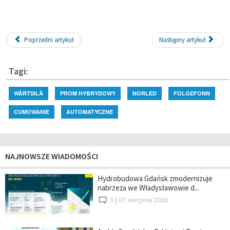
Poprzedni artykuł
Następny artykuł
Tagi:
WÄRTSILÄ
PROM HYBRYDOWY
NORLED
FOLGEFONN
CUMOWANIE
AUTOMATYCZNE
NAJNOWSZE WIADOMOŚCI
Hydrobudowa Gdańsk zmodernizuje
nabrzeża we Władysławowie d...
0 |
07 sierpnia 2026