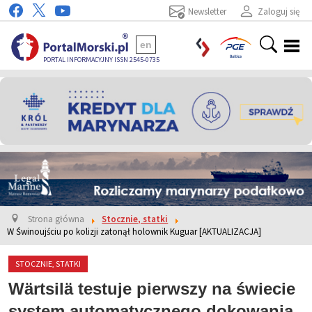
Newsletter
Zaloguj się
en
PORTAL INFORMACYJNY ISSN 2545-0735
Strona główna
Stocznie, statki
W Świnoujściu po kolizji zatonął holownik Kuguar [AKTUALIZACJA]
STOCZNIE, STATKI
Wärtsilä testuje pierwszy na świecie
system automatycznego dokowania