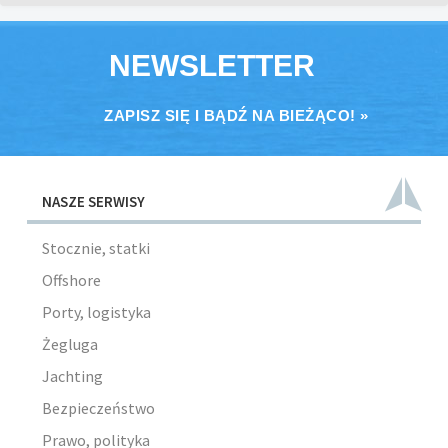
NEWSLETTER
ZAPISZ SIĘ I BĄDŹ NA BIEŻĄCO! »
NASZE SERWISY
Stocznie, statki
Offshore
Porty, logistyka
Żegluga
Jachting
Bezpieczeństwo
Prawo, polityka