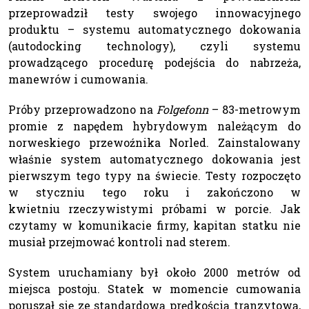
przeprowadził testy swojego innowacyjnego
produktu – systemu automatycznego dokowania
(autodocking technology), czyli systemu
prowadzącego procedurę podejścia do nabrzeża,
manewrów i cumowania.
Próby przeprowadzono na
Folgefonn
– 83-metrowym
promie z napędem hybrydowym należącym do
norweskiego przewoźnika Norled. Zainstalowany
właśnie system automatycznego dokowania jest
pierwszym tego typy na świecie. Testy rozpoczęto
w styczniu tego roku i zakończono w
kwietniu rzeczywistymi próbami w porcie. Jak
czytamy w komunikacie firmy, kapitan statku nie
musiał przejmować kontroli nad sterem.
System uruchamiany był około 2000 metrów od
miejsca postoju. Statek w momencie cumowania
poruszał się ze standardową prędkością tranzytową,