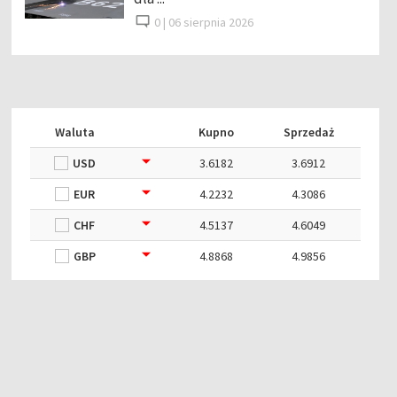
0 |
06 sierpnia 2026
Waluta
Kupno
Sprzedaż
USD
3.6182
3.6912
EUR
4.2232
4.3086
CHF
4.5137
4.6049
GBP
4.8868
4.9856