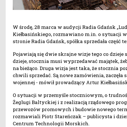
W środę, 28 marca w audycji Radia Gdańsk „Ludz
Kiełbasińskiego, rozmawiano m.in. o sytuacji
stronie Radia Gdańsk, spółka sprzedała część 
Pojawiają się dwie skrajne wizje tego co dzieje s
dzieje, stocznia musi wyprzedawać majątek, że
na bieżąco. Druga wizja jest taka, że stocznia 
chwili sprzedać. Są nowe zamówienia, zaczęła 
wojennej - mówił prowadzący Artur Kiełbasińsk
O sytuacji w przemyśle stoczniowym, o trudno
Żeglugi Baltyckiej i z realizacją rządowego pr
przewozów promowych i budowie nowego termi
rozmawiali Piotr Stareńczak – publicysta i dzi
Centrum Technologii Morskich.