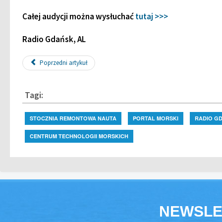
Całej audycji można wysłuchać
tutaj >>>
Radio Gdańsk, AL
Poprzedni artykuł
Tagi:
STOCZNIA REMONTOWA NAUTA
PORTAL MORSKI
RADIO G
CENTRUM TECHNOLOGII MORSKICH
NEWSLE