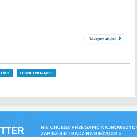
Następny artykuł
DAŃSK
LUDZIE I PIENIĄDZE
NIE CHCESZ PRZEGAPIĆ NAJNOWSZYC
TTER
ZAPISZ SIĘ I BĄDŹ NA BIEŻĄCO! »