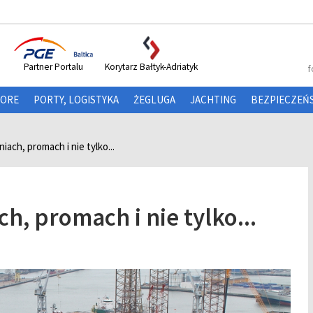
Partner Portalu
Korytarz Bałtyk-Adriatyk
f
HORE
PORTY, LOGISTYKA
ŻEGLUGA
JACHTING
BEZPIECZEŃ
ach, promach i nie tylko...
h, promach i nie tylko...