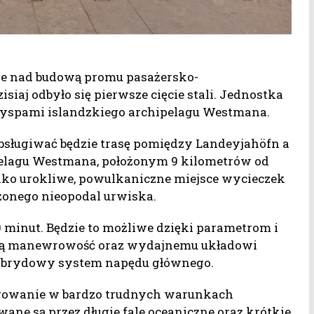
ne nad budową promu pasażersko-
iaj odbyło się pierwsze cięcie stali. Jednostka
yspami islandzkiego archipelagu Westmana.
sługiwać będzie trasę pomiędzy Landeyjahöfn a
elagu Westmana, położonym 9 kilometrów od
jako urokliwe, powulkaniczne miejsce wycieczek
żonego nieopodal urwiska.
0 minut. Będzie to możliwe dzięki parametrom i
ką manewrowość oraz wydajnemu układowi
ybrydowy system napędu głównego.
rowanie w bardzo trudnych warunkach
ne są przez długie fale oceaniczne oraz krótkie