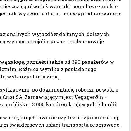
ozpieszczają również warunki pogodowe - niskie
ią jednak wyzwania dla promu wyprodukowanego
azjonalnych wyjazdów do innych, dalszych
 są wysoce specjalistyczne - podsumowuje
wą załogę, pomieści także od 390 pasażerów w
letnim. Różnica wynika z posiadanego
do wykorzystania zimą.
asyfikacyjnej po dokumentację roboczą powstaje
ą Crist SA. Zamawiającym jest Vegagerðin -
a on blisko 13 000 km dróg krajowych Islandii.
owanie, projektowanie czy też utrzymanie dróg,
firm świadczących usługi transportu promowego.