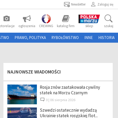
Newsletter
Zaloguj się
photo_camera
otorelacje
ogłoszenia
CREWING
katalog firm
sklep
szukaj
STWO
PRAWO, POLITYKA
RYBOŁÓWSTWO
INNE
HISTORIA
NAJNOWSZE WIADOMOŚCI
Rosja znów zaatakowała cywilny
statek na Morzu Czarnym
0 |
06 sierpnia 2026
Szwedzi ostatecznie wydadzą
Ukrainie statek rosyjskiej flot...