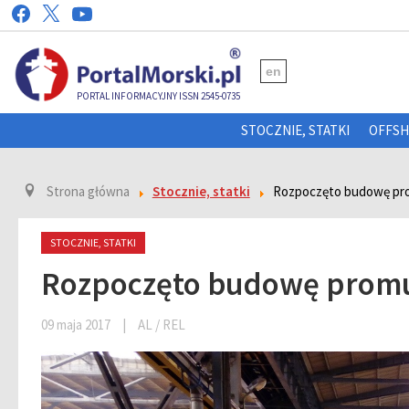
en
PORTAL INFORMACYJNY ISSN 2545-0735
STOCZNIE, STATKI
OFFS
Strona główna
Stocznie, statki
Rozpoczęto budowę prom
STOCZNIE, STATKI
Rozpoczęto budowę promu 
09 maja 2017
|
AL / REL