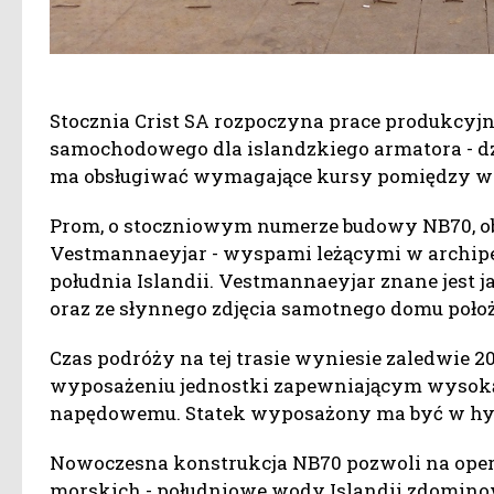
Stocznia Crist SA rozpoczyna prace produkcyj
samochodowego dla islandzkiego armatora - dzis
ma obsługiwać wymagające kursy pomiędzy w
Prom, o stoczniowym numerze budowy NB70, ob
Vestmannaeyjar - wyspami leżącymi w archip
południa Islandii. Vestmannaeyjar znane jest 
oraz ze słynnego zdjęcia samotnego domu poło
Czas podróży na tej trasie wyniesie zaledwie 2
wyposażeniu jednostki zapewniającym wyso
napędowemu. Statek wyposażony ma być w h
Nowoczesna konstrukcja NB70 pozwoli na ope
morskich - południowe wody Islandii zdominowa