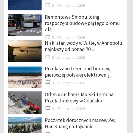
0 |
06 sierpnia 2026
Remontowa Shipbuilding
rozpoczęła budowę piątego promu
dla ...
0 |
06 sierpnia 2026
Niski stan wody w Wiśle, w Annopolu
najniższy od ponad 70 l...
0 |
05 sierpnia 2026
Przekazano teren pod budowę
pierwszej polskiej elektrowni j...
0 |
05 sierpnia 2026
Orlen uruchomił Morski Terminal
Przeładunkowy w Gdańsku
0 |
05 sierpnia 2026
Początek dorocznych manewrów
Han Kuang na Tajwanie