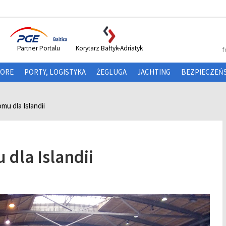
Partner Portalu
Korytarz Bałtyk-Adriatyk
f
HORE
PORTY, LOGISTYKA
ŻEGLUGA
JACHTING
BEZPIECZEŃ
u dla Islandii
dla Islandii