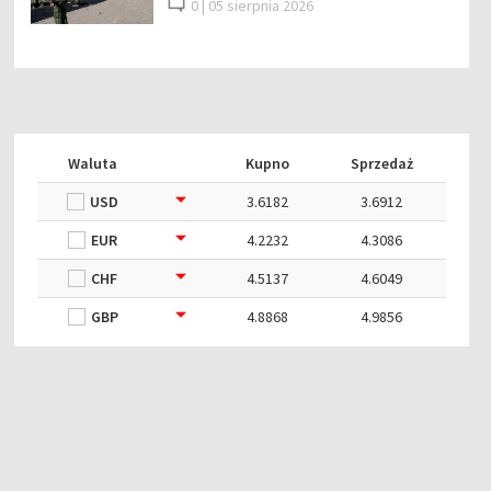
0 |
05 sierpnia 2026
Waluta
Kupno
Sprzedaż
USD
3.6182
3.6912
EUR
4.2232
4.3086
CHF
4.5137
4.6049
GBP
4.8868
4.9856