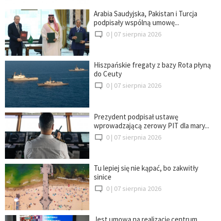
Arabia Saudyjska, Pakistan i Turcja
podpisały wspólną umowę...
0 |
07 sierpnia 2026
Hiszpańskie fregaty z bazy Rota płyną
do Ceuty
0 |
07 sierpnia 2026
Prezydent podpisał ustawę
wprowadzającą zerowy PIT dla mary...
0 |
07 sierpnia 2026
Tu lepiej się nie kąpać, bo zakwitły
sinice
0 |
07 sierpnia 2026
Jest umowa na realizację centrum