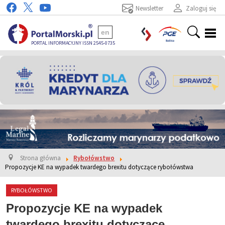
Newsletter
Zaloguj się
en
PORTAL INFORMACYJNY ISSN 2545-0735
Strona główna
Rybołówstwo
Propozycje KE na wypadek twardego brexitu dotyczące rybołówstwa
RYBOŁÓWSTWO
Propozycje KE na wypadek
twardego brexitu dotyczące