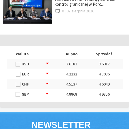
kontroli granicznej w Porc...
0 |
07 sierpnia 2026
Waluta
Kupno
Sprzedaż
USD
3.6182
3.6912
EUR
4.2232
4.3086
CHF
4.5137
4.6049
GBP
4.8868
4.9856
NEWSLETTER