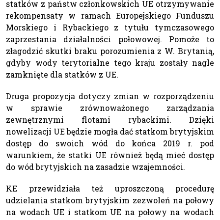
statków z państw członkowskich UE otrzymywanie
rekompensaty w ramach Europejskiego Funduszu
Morskiego i Rybackiego z tytułu tymczasowego
zaprzestania działalności połowowej. Pomoże to
złagodzić skutki braku porozumienia z W. Brytanią,
gdyby wody terytorialne tego kraju zostały nagle
zamknięte dla statków z UE.
Druga propozycja dotyczy zmian w rozporządzeniu
w sprawie zrównoważonego zarządzania
zewnętrznymi flotami rybackimi. Dzięki
nowelizacji UE będzie mogła dać statkom brytyjskim
dostęp do swoich wód do końca 2019 r. pod
warunkiem, że statki UE również będą mieć dostęp
do wód brytyjskich na zasadzie wzajemności.
KE przewidziała też uproszczoną procedurę
udzielania statkom brytyjskim zezwoleń na połowy
na wodach UE i statkom UE na połowy na wodach