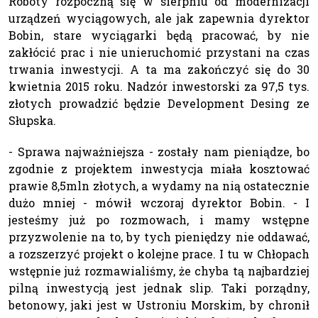
Roboty rozpoczną się w sierpniu od modernizacji
urządzeń wyciągowych, ale jak zapewnia dyrektor
Bobin, stare wyciągarki będą pracować, by nie
zakłócić prac i nie unieruchomić przystani na czas
trwania inwestycji. A ta ma zakończyć się do 30
kwietnia 2015 roku. Nadzór inwestorski za 97,5 tys.
złotych prowadzić będzie Development Desing ze
Słupska.
- Sprawa najważniejsza - zostały nam pieniądze, bo
zgodnie z projektem inwestycja miała kosztować
prawie 8,5mln złotych, a wydamy na nią ostatecznie
dużo mniej - mówił wczoraj dyrektor Bobin. - I
jesteśmy już po rozmowach, i mamy wstępne
przyzwolenie na to, by tych pieniędzy nie oddawać,
a rozszerzyć projekt o kolejne prace. I tu w Chłopach
wstępnie już rozmawialiśmy, że chyba tą najbardziej
pilną inwestycją jest jednak slip. Taki porządny,
betonowy, jaki jest w Ustroniu Morskim, by chronił