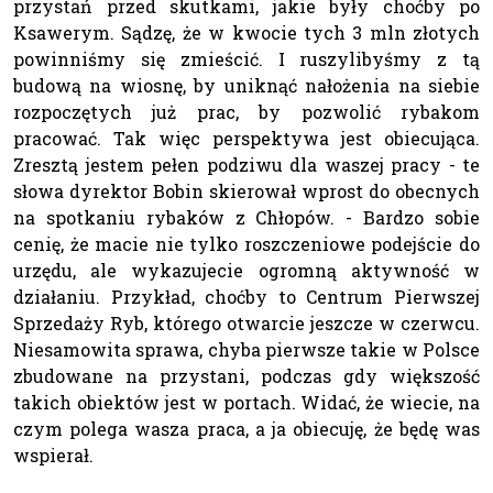
przystań przed skutkami, jakie były choćby po
Ksawerym. Sądzę, że w kwocie tych 3 mln złotych
powinniśmy się zmieścić. I ruszylibyśmy z tą
budową na wiosnę, by uniknąć nałożenia na siebie
rozpoczętych już prac, by pozwolić rybakom
pracować. Tak więc perspektywa jest obiecująca.
Zresztą jestem pełen podziwu dla waszej pracy - te
słowa dyrektor Bobin skierował wprost do obecnych
na spotkaniu rybaków z Chłopów. - Bardzo sobie
cenię, że macie nie tylko roszczeniowe podejście do
urzędu, ale wykazujecie ogromną aktywność w
działaniu. Przykład, choćby to Centrum Pierwszej
Sprzedaży Ryb, którego otwarcie jeszcze w czerwcu.
Niesamowita sprawa, chyba pierwsze takie w Polsce
zbudowane na przystani, podczas gdy większość
takich obiektów jest w portach. Widać, że wiecie, na
czym polega wasza praca, a ja obiecuję, że będę was
wspierał.