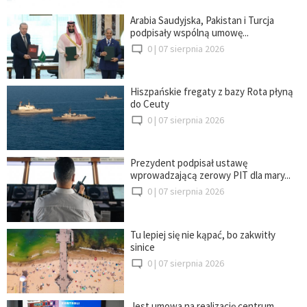
Arabia Saudyjska, Pakistan i Turcja
podpisały wspólną umowę...
0 |
07 sierpnia 2026
Hiszpańskie fregaty z bazy Rota płyną
do Ceuty
0 |
07 sierpnia 2026
Prezydent podpisał ustawę
wprowadzającą zerowy PIT dla mary...
0 |
07 sierpnia 2026
Tu lepiej się nie kąpać, bo zakwitły
sinice
0 |
07 sierpnia 2026
Jest umowa na realizację centrum