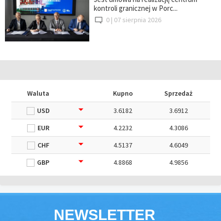
kontroli granicznej w Porc...
0 |
07 sierpnia 2026
Waluta
Kupno
Sprzedaż
USD
3.6182
3.6912
EUR
4.2232
4.3086
CHF
4.5137
4.6049
GBP
4.8868
4.9856
NEWSLETTER