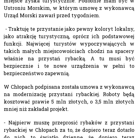
miejsce zyska turystycznie. Podobnie mam być w
Ustroniu Morskim, w którym umowę z wykonawcą
Urząd Morski zawarł przed tygodniem.
- Traktuję te przystanie jako pewny koloryt lokalny,
jako atrakcję turystyczną, oprócz ich podstawowej
funkcji. Najwięcej turystów wypoczywających w
takich małych miejscowościach chodzi na spacery
właśnie na przystań rybacką. A tu musi być
bezpiecznie i te nowe urządzenia w pełni to
bezpieczeństwo zapewnią.
W Chłopach podpisana została umowa z wykonawcą
na modernizację przystani rybackiej. Roboty będą
kosztować prawie 5 mln złotych, o 3,5 mln złotych
mniej niż zakładał projekt.
- Najpierw muszę przeprosić rybaków z przystani
rybackiej w Chłopach za to, że dopiero teraz dotarło
do nich to światło dzienne, że dopiero teraz