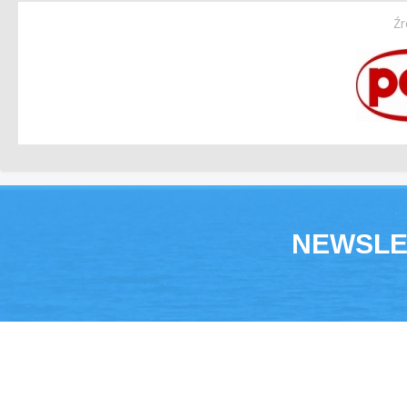
Źr
NEWSLE