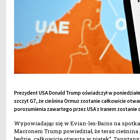
Prezydent USA Donald Trump oświadczył w poniedziałek
szczyt G7, że cieśnina Ormuz zostanie całkowicie otwa
porozumienia zawartego przez USA z Iranem zostanie 
Wypowiadając się w Evian-les-Bains na spot
Macronem Trump powiedział, że teraz cieśnina j
będzie „całkowicie otwarta w piątek”. Zapytany