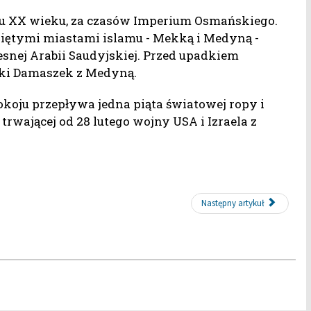
tku XX wieku, za czasów Imperium Osmańskiego.
więtymi miastami islamu - Mekką i Medyną -
esnej Arabii Saudyjskiej. Przed upadkiem
ski Damaszek z Medyną.
okoju przepływa jedna piąta światowej ropy i
rwającej od 28 lutego wojny USA i Izraela z
Następny artykuł