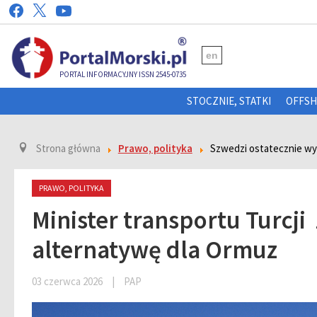
en
PORTAL INFORMACYJNY ISSN 2545-0735
STOCZNIE, STATKI
OFFS
Strona główna
Prawo, polityka
Szwedzi ostatecznie wyda
PRAWO, POLITYKA
Minister transportu Turcj
alternatywę dla Ormuz
03 czerwca 2026
|
PAP