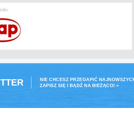
ódło:
NIE CHCESZ PRZEGAPIĆ NAJNOWSZYC
TTER
ZAPISZ SIĘ I BĄDŹ NA BIEŻĄCO! »