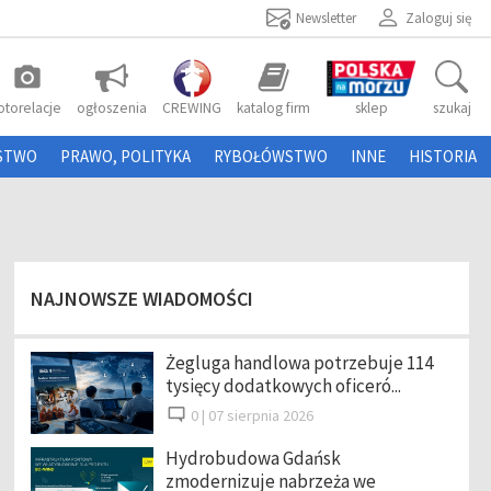
Newsletter
Zaloguj się
photo_camera
otorelacje
ogłoszenia
CREWING
katalog firm
sklep
szukaj
STWO
PRAWO, POLITYKA
RYBOŁÓWSTWO
INNE
HISTORIA
NAJNOWSZE WIADOMOŚCI
Żegluga handlowa potrzebuje 114
tysięcy dodatkowych oficeró...
0 |
07 sierpnia 2026
Hydrobudowa Gdańsk
zmodernizuje nabrzeża we