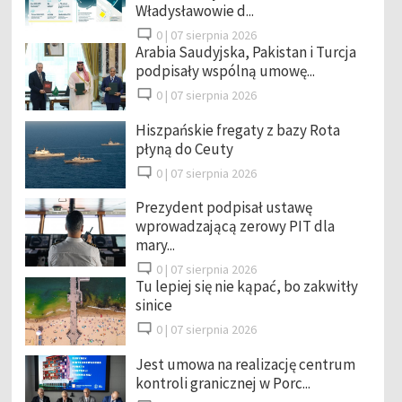
Władysławowie d...
0 |
07 sierpnia 2026
Arabia Saudyjska, Pakistan i Turcja
podpisały wspólną umowę...
0 |
07 sierpnia 2026
Hiszpańskie fregaty z bazy Rota
płyną do Ceuty
0 |
07 sierpnia 2026
Prezydent podpisał ustawę
wprowadzającą zerowy PIT dla
mary...
0 |
07 sierpnia 2026
Tu lepiej się nie kąpać, bo zakwitły
sinice
0 |
07 sierpnia 2026
Jest umowa na realizację centrum
kontroli granicznej w Porc...