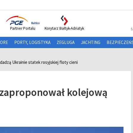
Partner Portalu
Korytarz Bałtyk-Adriatyk
f
HORE
PORTY, LOGISTYKA
ŻEGLUGA
JACHTING
BEZPIECZEŃ
dzą Ukrainie statek rosyjskiej floty cieni
i zaproponował kolejową