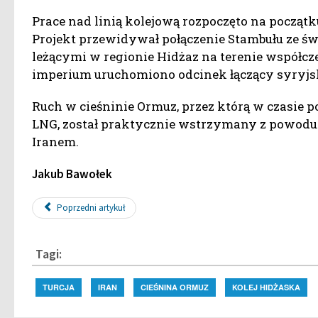
Prace nad linią kolejową rozpoczęto na począ
Projekt przewidywał połączenie Stambułu ze ś
leżącymi w regionie Hidżaz na terenie współcz
imperium uruchomiono odcinek łączący syryj
Ruch w cieśninie Ormuz, przez którą w czasie p
LNG, został praktycznie wstrzymany z powodu t
Iranem.
Jakub Bawołek
Poprzedni artykuł
Tagi:
TURCJA
IRAN
CIEŚNINA ORMUZ
KOLEJ HIDŻASKA