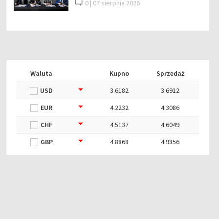
0 |
07 sierpnia 2026
Waluta
Kupno
Sprzedaż
USD
3.6182
3.6912
EUR
4.2232
4.3086
CHF
4.5137
4.6049
GBP
4.8868
4.9856