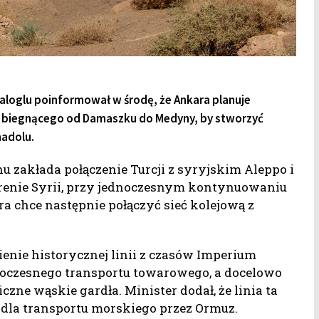
 Uraloglu poinformował w środę, że Ankara planuje
ia biegnącego od Damaszku do Medyny, by stworzyć
nadolu.
nu zakłada połączenie Turcji z syryjskim Aleppo i
erenie Syrii, przy jednoczesnym kontynuowaniu
ra chce następnie połączyć sieć kolejową z
ienie historycznej linii z czasów Imperium
woczesnego transportu towarowego, a docelowo
zne wąskie gardła. Minister dodał, że linia ta
 dla transportu morskiego przez Ormuz.