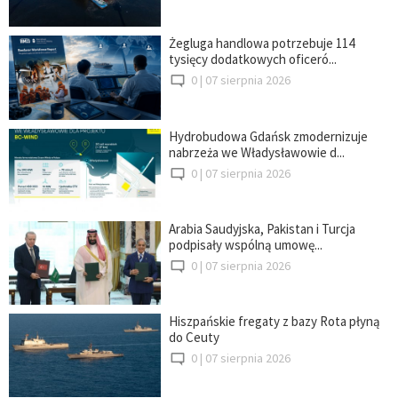
Żegluga handlowa potrzebuje 114
tysięcy dodatkowych oficeró...
0 |
07 sierpnia 2026
Hydrobudowa Gdańsk zmodernizuje
nabrzeża we Władysławowie d...
0 |
07 sierpnia 2026
Arabia Saudyjska, Pakistan i Turcja
podpisały wspólną umowę...
0 |
07 sierpnia 2026
Hiszpańskie fregaty z bazy Rota płyną
do Ceuty
0 |
07 sierpnia 2026