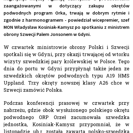
zaangażowanymi w dotyczący zakupu okrętów
podwodnych program Orka, trwają w dobrym rytmie i
zgodnie z harmonogramem - powiedział wicepremier, szef
MON Władysław Kosiniak-Kamysz po spotkaniu z ministrem
obrony Szwecji Palem Jonsonem w Gdyni.
W czwartek ministrowie obrony Polski i Szwecji
spotkali się w Gdyni, przy okazji trwającej od wtorku
wizyty szwedzkiej pary królewskiej w Polsce. Tego
dnia do portu w Gdyni przypłynął także jeden ze
szwedzkich okrętów podwodnych typu A19 HMS
Uppland. Trzy okręty nowszej klasy A26 chce w
Szwecji zamówić Polska.
Podczas konferencji prasowej w czwartek przy
nabrzeżu, gdzie obok wysłużonego polskiego okrętu
podwodnego ORP Orzeł zacumowała szwedzka
jednostka, Kosiniak-Kamysz przypomniał, że w
listopadzie ub.r. została zawarta polsko-szwedzka