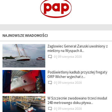
NAJNOWSZE WIADOMOŚCI
Żaglowiec Generał Zaruski uwolniony z
mielizny na Wyspach A...
0 |
09 sierpnia 2026
Podświetlony kadłub przyszłej fregaty
ORP Wicher wyjechał z...
0 |
09 sierpnia 2026
W Szczecnie zwodowano trzeci moduł
240-metrowego doku pływa...
0 |
09 sierpnia 2026