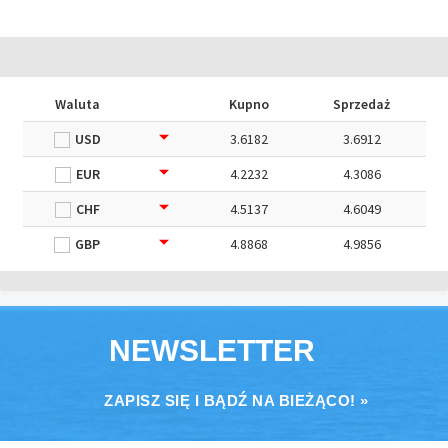
Waluta
Kupno
Sprzedaż
USD
3.6182
3.6912
EUR
4.2232
4.3086
CHF
4.5137
4.6049
GBP
4.8868
4.9856
NEWSLETTER
ZAPISZ SIĘ I BĄDŹ NA BIEŻĄCO! »