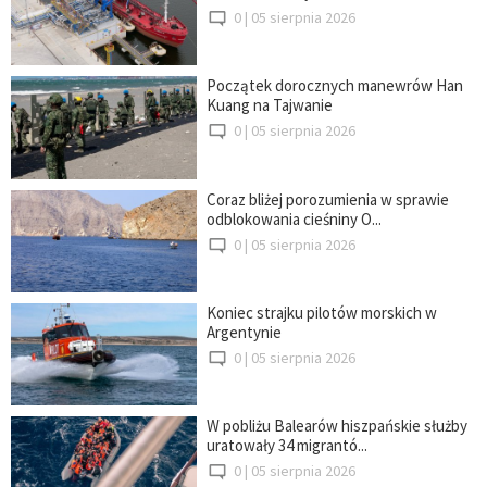
0 |
05 sierpnia 2026
Początek dorocznych manewrów Han
Kuang na Tajwanie
0 |
05 sierpnia 2026
Coraz bliżej porozumienia w sprawie
odblokowania cieśniny O...
0 |
05 sierpnia 2026
Koniec strajku pilotów morskich w
Argentynie
0 |
05 sierpnia 2026
W pobliżu Balearów hiszpańskie służby
uratowały 34 migrantó...
0 |
05 sierpnia 2026