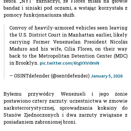
żebra. „NYT” zaznaczył, że Flores miała na głowie
bandaż i siniaki pod oczami, a wstając korzystała z
pomocy funkcjonariusza służb.
Convoy of heavily-armored vehicles seen leaving
the U.S. District Court in Manhattan earlier, likely
carrying Former Venezuelan President Nicolás
Maduro and his wife, Cilia Flores, on their way
back to the Metropolitan Detention Center (MDC)
in Brooklyn.
pic.twitter.com/6tgVXVi0mN
— OSINTdefender (@sentdefender)
January 5, 2026
Byłemu przywódcy Wenezueli i jego żonie
postawiono cztery zarzuty: uczestnictwa w zmowie
narkoterrorystycznej, sprowadzania kokainy do
Stanów Zjednoczonych i dwa zarzuty związane z
posiadaniem zabronionej broni.