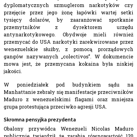
dyplomatycznych szmuglerom narkotyków czy
przejęcie przez jego żonę łapówki wartej setki
tysięcy dolarów, by zaaranżować spotkanie
przemytników z dyrektorem urzędu
antynarkotykowego. Obydwoje mieli również
przemycać do USA narkotyki zarekwirowane przez
wenezuelskie służby, z pomocą prorządowych
gangów nazywanych „colectivos”. W dokumencie
mowa jest, że przemycana kokaina była niskiej
jakości.
W poniedziałek pod budynkiem sądu na
Manhattanie zebrały się manifestacje przeciwników
Maduro z wenezuelskimi flagami oraz mniejsza
grupa protestująca przeciwko agresji USA.
Skromna pensyjka prezydenta
Obalony przywódca Wenezueli Nicolas Maduro
publicznie twierdził, że zarabia równowartość 120