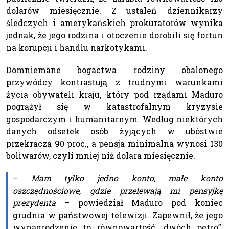
dolarów miesięcznie. Z ustaleń dziennikarzy
śledczych i amerykańskich prokuratorów wynika
jednak, że jego rodzina i otoczenie dorobili się fortun
na korupcji i handlu narkotykami.
Domniemane bogactwa rodziny obalonego
przywódcy kontrastują z trudnymi warunkami
życia obywateli kraju, który pod rządami Maduro
pogrążył się w katastrofalnym kryzysie
gospodarczym i humanitarnym. Według niektórych
danych odsetek osób żyjących w ubóstwie
przekracza 90 proc., a pensja minimalna wynosi 130
boliwarów, czyli mniej niż dolara miesięcznie.
–
Mam tylko jedno konto, małe konto
oszczędnościowe, gdzie przelewają mi pensyjkę
prezydenta
– powiedział Maduro pod koniec
grudnia w państwowej telewizji. Zapewnił, że jego
wynagrodzenie to równowartość „dwóch petro”,