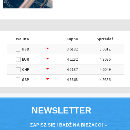
Waluta
Kupno
Sprzedaż
USD
3.6182
3.6912
EUR
4.2232
4.3086
CHF
4.5137
4.6049
GBP
4.8868
4.9856
NEWSLETTER
ZAPISZ SIĘ I BĄDŹ NA BIEŻĄCO! »