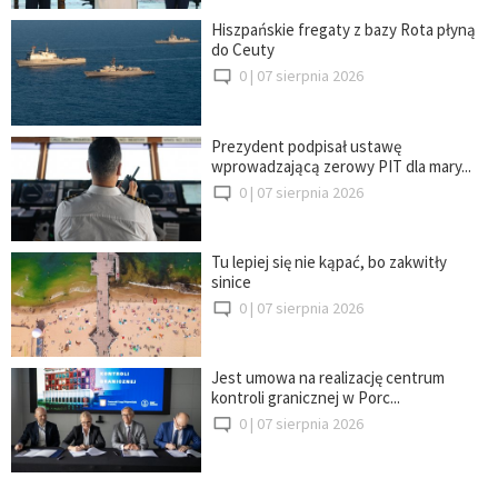
Hiszpańskie fregaty z bazy Rota płyną
do Ceuty
0 |
07 sierpnia 2026
Prezydent podpisał ustawę
wprowadzającą zerowy PIT dla mary...
0 |
07 sierpnia 2026
Tu lepiej się nie kąpać, bo zakwitły
sinice
0 |
07 sierpnia 2026
Jest umowa na realizację centrum
kontroli granicznej w Porc...
0 |
07 sierpnia 2026