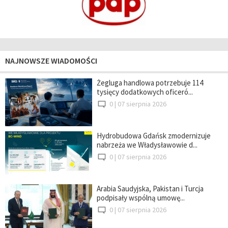
NAJNOWSZE WIADOMOŚCI
Żegluga handlowa potrzebuje 114
tysięcy dodatkowych oficeró...
0 |
07 sierpnia 2026
Hydrobudowa Gdańsk zmodernizuje
nabrzeża we Władysławowie d...
0 |
07 sierpnia 2026
Arabia Saudyjska, Pakistan i Turcja
podpisały wspólną umowę...
0 |
07 sierpnia 2026