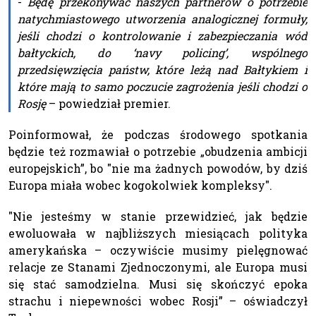
-
Będę przekonywać naszych partnerów o potrzebie
natychmiastowego utworzenia analogicznej formuły,
jeśli chodzi o kontrolowanie i zabezpieczania wód
bałtyckich, do ‘navy policing’, wspólnego
przedsięwzięcia państw, które leżą nad Bałtykiem i
które mają to samo poczucie zagrożenia jeśli chodzi o
Rosję
– powiedział premier.
Poinformował, że podczas środowego spotkania
będzie też rozmawiał o potrzebie „obudzenia ambicji
europejskich”, bo "nie ma żadnych powodów, by dziś
Europa miała wobec kogokolwiek kompleksy".
"Nie jesteśmy w stanie przewidzieć, jak będzie
ewoluowała w najbliższych miesiącach polityka
amerykańska – oczywiście musimy pielęgnować
relacje ze Stanami Zjednoczonymi, ale Europa musi
się stać samodzielna. Musi się skończyć epoka
strachu i niepewności wobec Rosji” – oświadczył