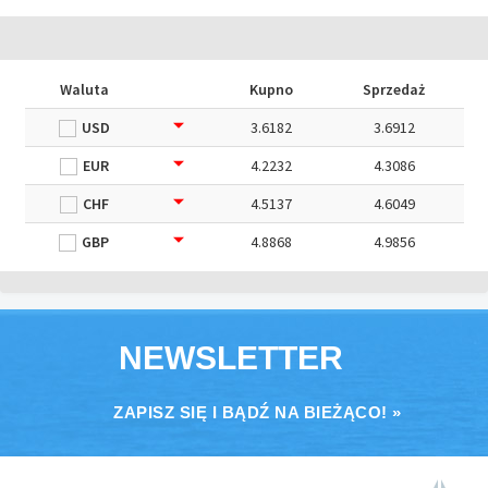
Waluta
Kupno
Sprzedaż
USD
3.6182
3.6912
EUR
4.2232
4.3086
CHF
4.5137
4.6049
GBP
4.8868
4.9856
NEWSLETTER
ZAPISZ SIĘ I BĄDŹ NA BIEŻĄCO! »