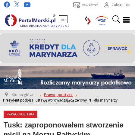
Newsletter
Zaloguj się
en
PORTAL INFORMACYJNY ISSN 2545-0735
Strona główna
Prawo, polityka
Prezydent podpisał ustawę wprowadzającą zerowy PIT dla marynarzy
PRAWO, POLITYKA
Tusk: zaproponowałem stworzenie
misji na Morzu Bałtyckim