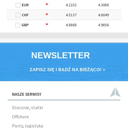
EUR
4.2232
4.3086
CHF
4.5137
4.6049
GBP
4.8868
4.9856
NEWSLETTER
ZAPISZ SIĘ I BĄDŹ NA BIEŻĄCO! »
NASZE SERWISY
Stocznie, statki
Offshore
Porty, logistyka