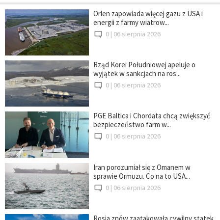
Orlen zapowiada więcej gazu z USA i
energii z farmy wiatrow...
0 |
06 sierpnia 2026
Rząd Korei Południowej apeluje o
wyjątek w sankcjach na ros...
0 |
06 sierpnia 2026
PGE Baltica i Chordata chcą zwiększyć
bezpieczeństwo farm w...
0 |
06 sierpnia 2026
Iran porozumiał się z Omanem w
sprawie Ormuzu. Co na to USA...
0 |
06 sierpnia 2026
Rosja znów zaatakowała cywilny statek