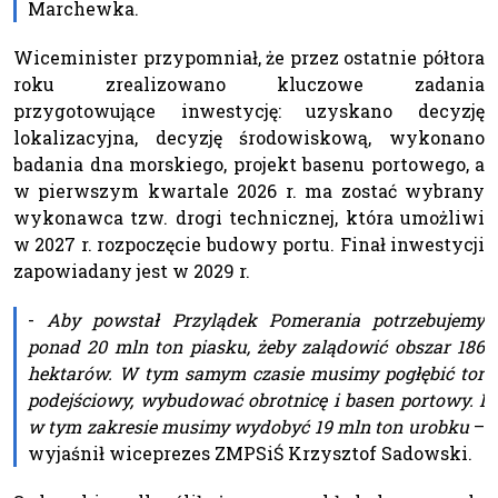
Marchewka.
Wiceminister przypomniał, że przez ostatnie półtora
roku zrealizowano kluczowe zadania
przygotowujące inwestycję: uzyskano decyzję
lokalizacyjna, decyzję środowiskową, wykonano
badania dna morskiego, projekt basenu portowego, a
w pierwszym kwartale 2026 r. ma zostać wybrany
wykonawca tzw. drogi technicznej, która umożliwi
w 2027 r. rozpoczęcie budowy portu. Finał inwestycji
zapowiadany jest w 2029 r.
-
Aby powstał Przylądek Pomerania potrzebujemy
ponad 20 mln ton piasku, żeby zalądowić obszar 186
hektarów. W tym samym czasie musimy pogłębić tor
podejściowy, wybudować obrotnicę i basen portowy. I
w tym zakresie musimy wydobyć 19 mln ton urobku
–
wyjaśnił wiceprezes ZMPSiŚ Krzysztof Sadowski.