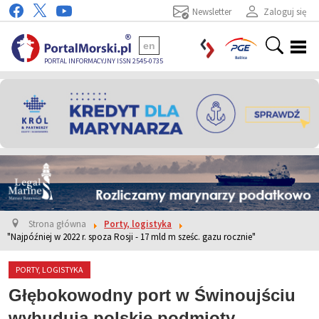
Newsletter
Zaloguj się
en
PORTAL INFORMACYJNY ISSN 2545-0735
Strona główna
Porty, logistyka
"Najpóźniej w 2022 r. spoza Rosji - 17 mld m sześc. gazu rocznie"
PORTY, LOGISTYKA
Głębokowodny port w Świnoujściu
wybudują polskie podmioty