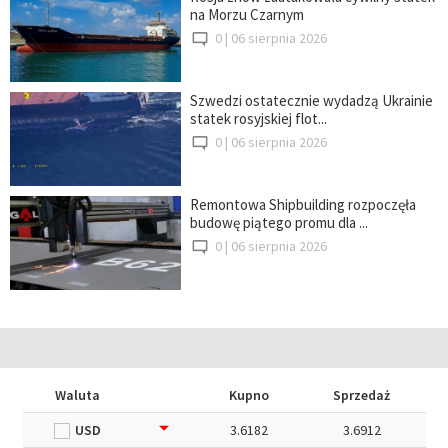
na Morzu Czarnym
0 |
06 sierpnia 2026
Szwedzi ostatecznie wydadzą Ukrainie
statek rosyjskiej flot...
0 |
06 sierpnia 2026
Remontowa Shipbuilding rozpoczęła
budowę piątego promu dla ...
0 |
06 sierpnia 2026
Waluta
Kupno
Sprzedaż
USD
3.6182
3.6912