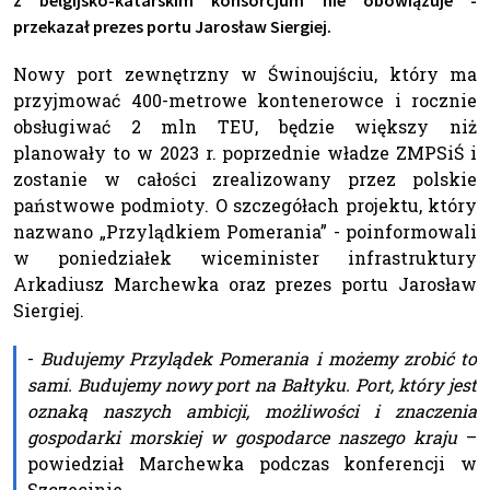
z belgijsko-katarskim konsorcjum nie obowiązuje -
przekazał prezes portu Jarosław Siergiej.
Nowy port zewnętrzny w Świnoujściu, który ma
przyjmować 400-metrowe kontenerowce i rocznie
obsługiwać 2 mln TEU, będzie większy niż
planowały to w 2023 r. poprzednie władze ZMPSiŚ i
zostanie w całości zrealizowany przez polskie
państwowe podmioty. O szczegółach projektu, który
nazwano „Przylądkiem Pomerania” - poinformowali
w poniedziałek wiceminister infrastruktury
Arkadiusz Marchewka oraz prezes portu Jarosław
Siergiej.
-
Budujemy Przylądek Pomerania i możemy zrobić to
sami. Budujemy nowy port na Bałtyku. Port, który jest
oznaką naszych ambicji, możliwości i znaczenia
gospodarki morskiej w gospodarce naszego kraju
–
powiedział Marchewka podczas konferencji w
Szczecinie.