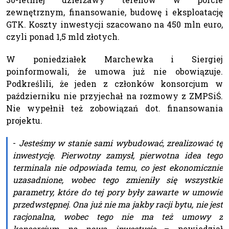
zewnętrznym, finansowanie, budowę i eksploatację
GTK. Koszty inwestycji szacowano na 450 mln euro,
czyli ponad 1,5 mld złotych.
W poniedziałek Marchewka i Siergiej
poinformowali, że umowa już nie obowiązuje.
Podkreślili, że jeden z członków konsorcjum w
październiku nie przyjechał na rozmowy z ZMPSiŚ.
Nie wypełnił też zobowiązań dot. finansowania
projektu.
-
Jesteśmy w stanie sami wybudować, zrealizować tę
inwestycję. Pierwotny zamysł, pierwotna idea tego
terminala nie odpowiada temu, co jest ekonomicznie
uzasadnione, wobec tego zmieniły się wszystkie
parametry, które do tej pory były zawarte w umowie
przedwstępnej. Ona już nie ma jakby racji bytu, nie jest
racjonalna, wobec tego nie ma też umowy z
konsorcjum na nową inwestycję
– powiedział