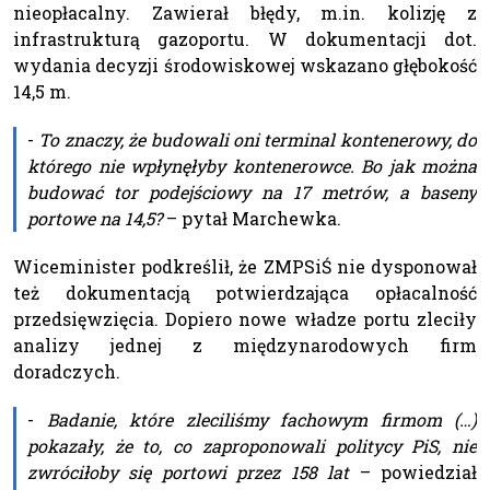
nieopłacalny. Zawierał błędy, m.in. kolizję z
infrastrukturą gazoportu. W dokumentacji dot.
wydania decyzji środowiskowej wskazano głębokość
14,5 m.
-
To znaczy, że budowali oni terminal kontenerowy, do
którego nie wpłynęłyby kontenerowce. Bo jak można
budować tor podejściowy na 17 metrów, a baseny
portowe na 14,5?
– pytał Marchewka.
Wiceminister podkreślił, że ZMPSiŚ nie dysponował
też dokumentacją potwierdzająca opłacalność
przedsięwzięcia. Dopiero nowe władze portu zleciły
analizy jednej z międzynarodowych firm
doradczych.
-
Badanie, które zleciliśmy fachowym firmom (…)
pokazały, że to, co zaproponowali politycy PiS, nie
zwróciłoby się portowi przez 158 lat
– powiedział