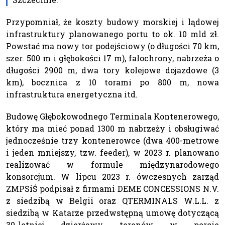
Przypomniał, że koszty budowy morskiej i lądowej
infrastruktury planowanego portu to ok. 10 mld zł.
Powstać ma nowy tor podejściowy (o długości 70 km,
szer. 500 m i głębokości 17 m), falochrony, nabrzeża o
długości 2900 m, dwa tory kolejowe dojazdowe (3
km), bocznica z 10 torami po 800 m, nowa
infrastruktura energetyczna itd.
Budowę Głębokowodnego Terminala Kontenerowego,
który ma mieć ponad 1300 m nabrzeży i obsługiwać
jednocześnie trzy kontenerowce (dwa 400-metrowe
i jeden mniejszy, tzw. feeder), w 2023 r. planowano
realizować w formule międzynarodowego
konsorcjum. W lipcu 2023 r. ówczesnych zarząd
ZMPSiŚ podpisał z firmami DEME CONCESSIONS N.V.
z siedzibą w Belgii oraz QTERMINALS W.L.L. z
siedzibą w Katarze przedwstępną umowę dotyczącą
30-letniej dzierżawy terenów w porcie