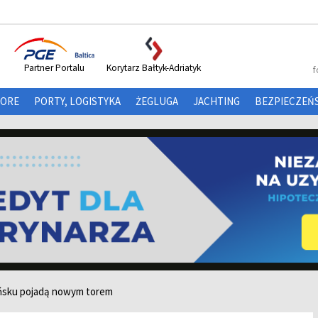
Partner Portalu
Korytarz Bałtyk-Adriatyk
f
HORE
PORTY, LOGISTYKA
ŻEGLUGA
JACHTING
BEZPIECZEŃ
ńsku pojadą nowym torem