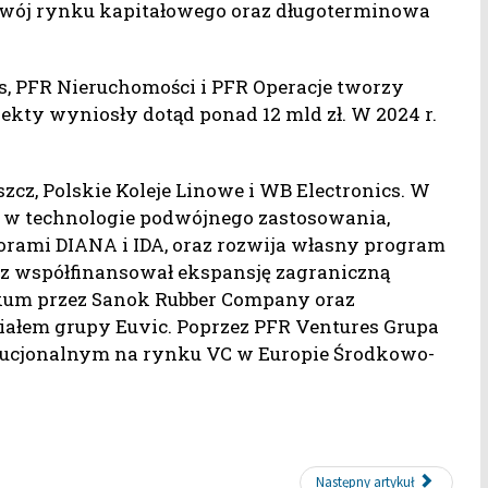
zwój rynku kapitałowego oraz długoterminowa
s, PFR Nieruchomości i PFR Operacje tworzy
ekty wyniosły dotąd ponad 12 mld zł. W 2024 r.
zcz, Polskie Koleje Linowe i WB Electronics. W
e w technologie podwójnego zastosowania,
rami DIANA i IDA, oraz rozwija własny program
sz współfinansował ekspansję zagraniczną
nikum przez Sanok Rubber Company oraz
ziałem grupy Euvic. Poprzez PFR Ventures Grupa
tucjonalnym na rynku VC w Europie Środkowo-
Następny artykuł