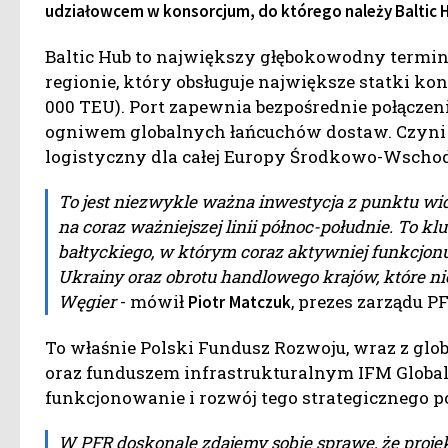
udziałowcem w konsorcjum, do którego należy Baltic Hu
Baltic Hub to największy głębokowodny termi
regionie, który obsługuje największe statki k
000 TEU). Port zapewnia bezpośrednie połączen
ogniwem globalnych łańcuchów dostaw. Czyni 
logistyczny dla całej Europy Środkowo-Wschod
To jest niezwykle ważna inwestycja z punktu wid
na coraz ważniejszej linii północ-południe. To k
bałtyckiego, w którym coraz aktywniej funkcjonu
Ukrainy oraz obrotu handlowego krajów, które nie
Węgier
- mówił
, prezes zarządu PF
Piotr
Matczuk
To właśnie Polski Fundusz Rozwoju, wraz z gl
oraz funduszem infrastrukturalnym IFM Global 
funkcjonowanie i rozwój tego strategicznego po
W PFR doskonale zdajemy sobie sprawę, że projekt