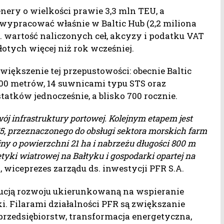
nery o wielkości prawie 3,3 mln TEU, a
wypracować właśnie w Baltic Hub (2,2 miliona
r. wartość naliczonych ceł, akcyzy i podatku VAT
złotych więcej niż rok wcześniej.
iększenie tej przepustowości: obecnie Baltic
300 metrów, 14 suwnicami typu STS oraz
tatków jednocześnie, a blisko 700 rocznie.
j infrastruktury portowej. Kolejnym etapem jest
5, przeznaczonego do obsługi sektora morskich farm
ny o powierzchni 21 ha i nabrzeżu długości 800 m
ki wiatrowej na Bałtyku i gospodarki opartej na
, wiceprezes zarządu ds. inwestycji PFR S.A.
i
tucją rozwoju ukierunkowaną na wspieranie
 Filarami działalności PFR są zwiększanie
zedsiębiorstw, transformacja energetyczna,