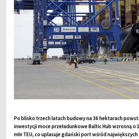
Po blisko trzech latach budowy na 36 hektarach powst
inwestycji moce przeładunkowe Baltic Hub wzrosną o
mln TEU, co uplasuje gdański port wśród największyc