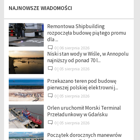
NAJNOWSZE WIADOMOŚCI
Remontowa Shipbuilding
rozpoczęła budowę piątego promu
dla ...
0 |
06 sierpnia 2026
Niski stan wody w Wiśle, w Annopolu
najniższy od ponad 70 l...
0 |
05 sierpnia 2026
Przekazano teren pod budowę
pierwszej polskiej elektrowni j...
0 |
05 sierpnia 2026
Orlen uruchomił Morski Terminal
Przeładunkowy w Gdańsku
0 |
05 sierpnia 2026
Początek dorocznych manewrów