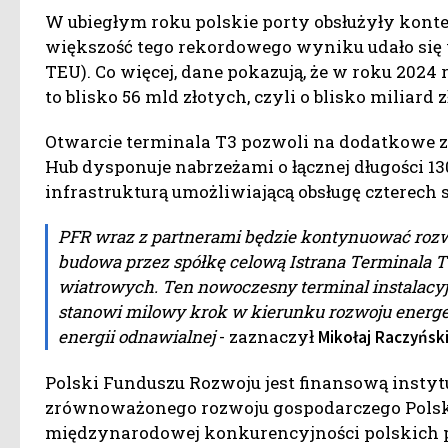
W ubiegłym roku polskie porty obsłużyły konte
większość tego rekordowego wyniku udało się 
TEU). Co więcej, dane pokazują, że w roku 2024 
to blisko 56 mld złotych, czyli o blisko miliard 
Otwarcie terminala T3 pozwoli na dodatkowe zw
Hub dysponuje nabrzeżami o łącznej długości 1
infrastrukturą umożliwiającą obsługę czterech s
PFR wraz z partnerami będzie kontynuować rozwó
budowa przez spółkę celową Istrana Terminala T
wiatrowych. Ten nowoczesny terminal instalacyj
stanowi milowy krok w kierunku rozwoju energety
energii odnawialnej
- zaznaczył
Mikołaj
Raczyńsk
Polski Funduszu Rozwoju jest finansową insty
zrównoważonego rozwoju gospodarczego Polski.
międzynarodowej konkurencyjności polskich pr