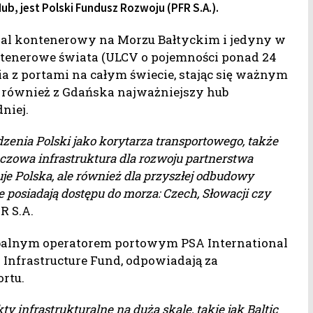
b, jest Polski Fundusz Rozwoju (PFR S.A.).
nal kontenerowy na Morzu Bałtyckim i jedyny w
ontenerowe świata (ULCV o pojemności ponad 24
ia z portami na całym świecie, stając się ważnym
również z Gdańska najważniejszy hub
niej.
zenia Polski jako korytarza transportowego, także
luczowa infrastruktura dla rozwoju partnerstwa
je Polska, ale również dla przyszłej odbudowy
 posiadają dostępu do morza: Czech, Słowacji czy
R S.A.
obalnym operatorem portowym PSA International
Infrastructure Fund, odpowiadają za
rtu.
y infrastrukturalne na dużą skalę, takie jak Baltic