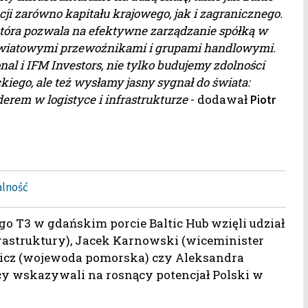
cji zarówno kapitału krajowego, jak i zagranicznego.
która pozwala na efektywne zarządzanie spółką w
, światowymi przewoźnikami i grupami handlowymi.
al i IFM Investors, nie tylko budujemy zdolności
ego, ale też wysłamy jasny sygnał do świata:
derem w logistyce i infrastrukturze
- dodawał
Piotr
alność
o T3 w gdańskim porcie Baltic Hub wzięli udział
rastruktury), Jacek Karnowski (wiceminister
ewicz (wojewoda pomorska) czy Aleksandra
y wskazywali na rosnący potencjał Polski w