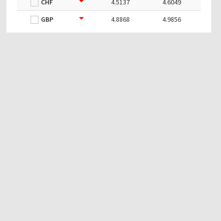
CHF
4.5137
4.6049
GBP
4.8868
4.9856