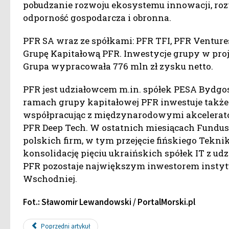
pobudzanie rozwoju ekosystemu innowacji, ro
odporność gospodarcza i obronna.
PFR SA wraz ze spółkami: PFR TFI, PFR Venture
Grupę Kapitałową PFR. Inwestycje grupy w proj
Grupa wypracowała 776 mln zł zysku netto.
PFR jest udziałowcem m.in. spółek PESA Bydgos
ramach grupy kapitałowej PFR inwestuje takż
współpracując z międzynarodowymi akcelerato
PFR Deep Tech. W ostatnich miesiącach Fundu
polskich firm, w tym przejęcie fińskiego Tek
konsolidację pięciu ukraińskich spółek IT z ud
PFR pozostaje największym inwestorem insty
Wschodniej.
Fot.: Sławomir Lewandowski / PortalMorski.pl
Poprzedni artykuł