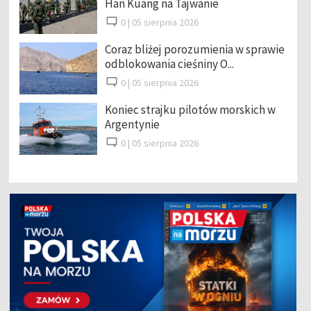
Han Kuang na Tajwanie
0 |
05 sierpnia 2026
Coraz bliżej porozumienia w sprawie
odblokowania cieśniny O...
0 |
05 sierpnia 2026
Koniec strajku pilotów morskich w
Argentynie
0 |
05 sierpnia 2026