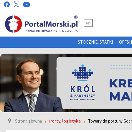
en
PORTAL INFORMACYJNY ISSN 2545-0735
STOCZNIE, STATKI
OFFS
Strona główna
Porty, logistyka
Towary do portu w Gda