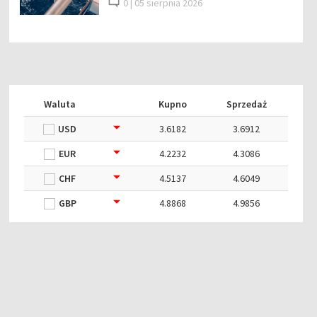
0 |
05 sierpnia 2026
Waluta
Kupno
Sprzedaż
USD
3.6182
3.6912
EUR
4.2232
4.3086
CHF
4.5137
4.6049
GBP
4.8868
4.9856