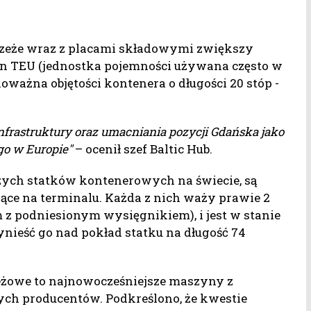
brzeże wraz z placami składowymi zwiększy
ln TEU (jednostka pojemności używana często w
oważna objętości kontenera o długości 20 stóp -
infrastruktury oraz umacniania pozycji Gdańska jako
go w Europie"
– ocenił szef Baltic Hub.
zych statków kontenerowych na świecie, są
jące na terminalu. Każda z nich waży prawie 2
 z podniesionym wysięgnikiem), i jest w stanie
nieść go nad pokład statku na długość 74
żowe to najnowocześniejsze maszyny z
h producentów. Podkreślono, że kwestie