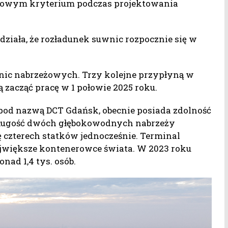
awowym kryterium podczas projektowania
działa, że rozładunek suwnic rozpocznie się w
ic nabrzeżowych. Trzy kolejne przypłyną w
 zacząć pracę w 1 połowie 2025 roku.
. pod nazwą DCT Gdańsk, obecnie posiada zdolność
długość dwóch głębokowodnych nabrzeży
ę czterech statków jednocześnie. Terminal
ajwiększe kontenerowce świata. W 2023 roku
nad 1,4 tys. osób.