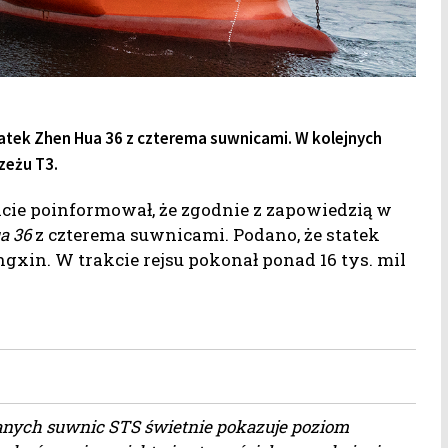
tatek Zhen Hua 36 z czterema suwnicami. W kolejnych
zeżu T3.
cie poinformował, że zgodnie z zapowiedzią w
a 36
z czterema suwnicami. Podano, że statek
xin. W trakcie rejsu pokonał ponad 16 tys. mil
anych suwnic STS świetnie pokazuje poziom