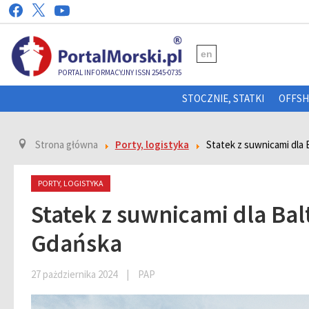
en
PORTAL INFORMACYJNY ISSN 2545-0735
STOCZNIE, STATKI
OFFS
Strona główna
Porty, logistyka
Statek z suwnicami dla 
PORTY, LOGISTYKA
Statek z suwnicami dla Bal
Gdańska
27 pażdziernika 2024
|
PAP