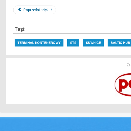
Poprzedni artykuł
Tagi:
TERMINAL KONTENEROWY
STS
SUWNICE
BALTIC HUB
Źr