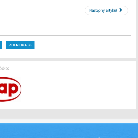
Następny artykuł
ZHEN HUA 36
ódło: