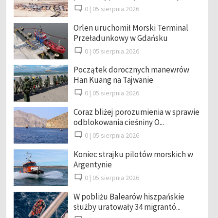
0 |
05 sierpnia 2026
Orlen uruchomił Morski Terminal
Przeładunkowy w Gdańsku
0 |
05 sierpnia 2026
Początek dorocznych manewrów
Han Kuang na Tajwanie
0 |
05 sierpnia 2026
Coraz bliżej porozumienia w sprawie
odblokowania cieśniny O...
0 |
05 sierpnia 2026
Koniec strajku pilotów morskich w
Argentynie
0 |
05 sierpnia 2026
W pobliżu Balearów hiszpańskie
służby uratowały 34 migrantó...