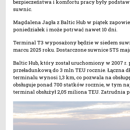
bezpieczeństwa i komfortu pracy były podst
suwnic.
Magdalena Jagła z Baltic Hub w piątek zapowie
poniedziałek i może potrwać nawet 10 dni.
Terminal T3 wyposażony będzie w siedem suwn
marcu 2025 roku. Dostarczone suwnice STS mają
Baltic Hub, który został uruchomiony w 2007 r
przeładunkową do 3 mln TEU rocznie. Łączna 
terminalu wynosi 1,3 km, co pozwala na obsług
obsługuje ponad 700 statków rocznie, w tym n
terminal obsłużył 2,05 miliona TEU. Zatrudnia po