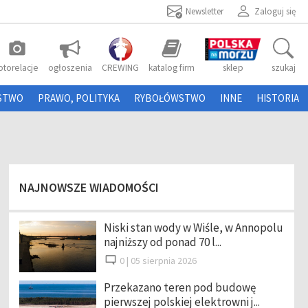
Newsletter
Zaloguj się
photo_camera
otorelacje
ogłoszenia
CREWING
katalog firm
sklep
szukaj
STWO
PRAWO, POLITYKA
RYBOŁÓWSTWO
INNE
HISTORIA
NAJNOWSZE WIADOMOŚCI
Niski stan wody w Wiśle, w Annopolu
najniższy od ponad 70 l...
0 |
05 sierpnia 2026
Przekazano teren pod budowę
pierwszej polskiej elektrowni j...