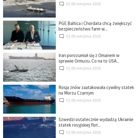
0 |
06 sierpnia 2026
PGE Baltica i Chordata chcą zwiększyć
bezpieczeństwo farm w...
0 |
06 sierpnia 2026
Iran porozumiał się z Omanem w
sprawie Ormuzu. Co na to USA...
0 |
06 sierpnia 2026
Rosja znów zaatakowała cywilny statek
na Morzu Czarnym
0 |
06 sierpnia 2026
Szwedzi ostatecznie wydadzą Ukrainie
statek rosyjskiej flot...
0 |
06 sierpnia 2026