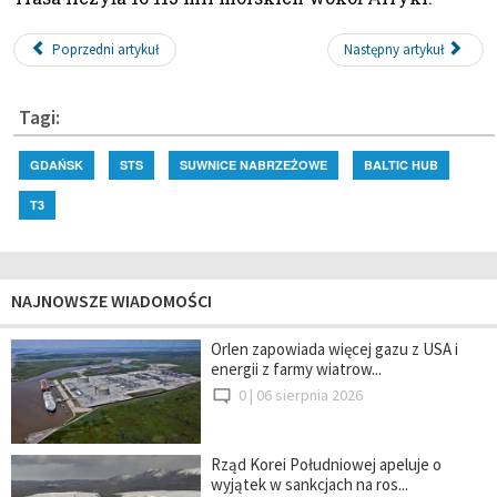
Poprzedni artykuł
Następny artykuł
Tagi:
GDAŃSK
STS
SUWNICE NABRZEŻOWE
BALTIC HUB
T3
NAJNOWSZE WIADOMOŚCI
Orlen zapowiada więcej gazu z USA i
energii z farmy wiatrow...
0 |
06 sierpnia 2026
Rząd Korei Południowej apeluje o
wyjątek w sankcjach na ros...