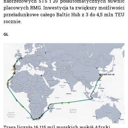
nabrzeżowych STS i 20 półautomatycznych suwnic
placowych RMG. Inwestycja ta zwiększy możliwości
przeładunkowe całego Baltic Hub z 3 do 4,5 mln TEU
rocznie.
GL
Trasa liczyła 16 115 mil morskich wokół Afryki.