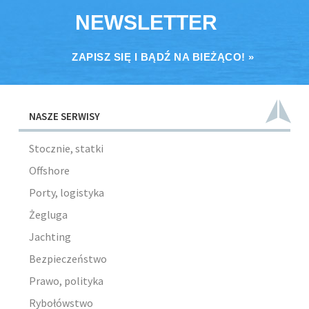
NEWSLETTER
ZAPISZ SIĘ I BĄDŹ NA BIEŻĄCO! »
NASZE SERWISY
Stocznie, statki
Offshore
Porty, logistyka
Żegluga
Jachting
Bezpieczeństwo
Prawo, polityka
Rybołówstwo