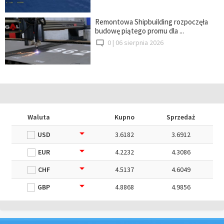
Remontowa Shipbuilding rozpoczęła
budowę piątego promu dla ...
0 |
06 sierpnia 2026
Waluta
Kupno
Sprzedaż
USD
3.6182
3.6912
EUR
4.2232
4.3086
CHF
4.5137
4.6049
GBP
4.8868
4.9856