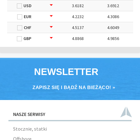
USD
3.6182
3.6912
EUR
4.2232
4.3086
CHF
4.5137
4.6049
GBP
4.8868
4.9856
NEWSLETTER
ZAPISZ SIĘ I BĄDŹ NA BIEŻĄCO! »
NASZE SERWISY
Stocznie, statki
Offshore