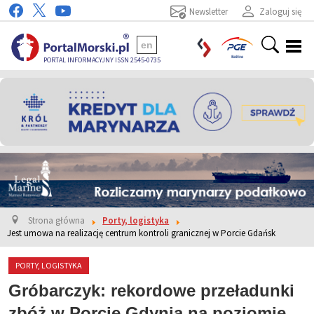
Newsletter
Zaloguj się
en
PORTAL INFORMACYJNY ISSN 2545-0735
Strona główna
Porty, logistyka
Jest umowa na realizację centrum kontroli granicznej w Porcie Gdańsk
PORTY, LOGISTYKA
Gróbarczyk: rekordowe przeładunki
zbóż w Porcie Gdynia na poziomie