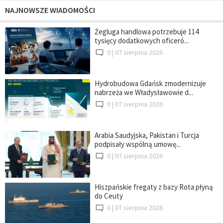
NAJNOWSZE WIADOMOŚCI
Żegluga handlowa potrzebuje 114
tysięcy dodatkowych oficeró...
0 |
07 sierpnia 2026
Hydrobudowa Gdańsk zmodernizuje
nabrzeża we Władysławowie d...
0 |
07 sierpnia 2026
Arabia Saudyjska, Pakistan i Turcja
podpisały wspólną umowę...
0 |
07 sierpnia 2026
Hiszpańskie fregaty z bazy Rota płyną
do Ceuty
0 |
07 sierpnia 2026