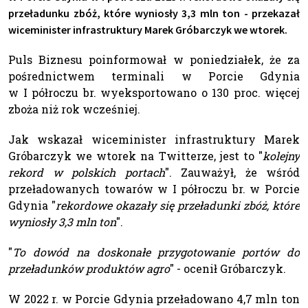
przeładunku zbóż, które wyniosły 3,3 mln ton - przekazał
wiceminister infrastruktury Marek Gróbarczyk we wtorek.
Puls Biznesu poinformował w poniedziałek, że za
pośrednictwem terminali w Porcie Gdynia
w I półroczu br. wyeksportowano o 130 proc. więcej
zboża niż rok wcześniej.
Jak wskazał wiceminister infrastruktury Marek
Gróbarczyk we wtorek na Twitterze, jest to "
kolejny
rekord w polskich portach
". Zauważył, że wśród
przeładowanych towarów w I półroczu br. w Porcie
Gdynia "
rekordowe okazały się przeładunki zbóż, które
wyniosły 3,3 mln ton
".
"
To dowód na doskonałe przygotowanie portów do
przeładunków produktów agro
" - ocenił Gróbarczyk.
W 2022 r. w Porcie Gdynia przeładowano 4,7 mln ton