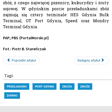
zbóż, z czego najwięcej pszenicy, kukurydzy i śruty
sojowej. W gdyńskim porcie przeładunkami zbóż
zajmują się cztery terminale: HES Gdynia Bulk
Terminal, OT Port Gdynia, Speed oraz Mondry
Terminal Gdynia.
(
)
PAP; PBS
PortalMorski.pl
Fot.: Piotr B. Stareńczak
Poprzedni artykuł
Następny artykuł
Tagi:
PRZEŁADUNKI
PORT GDYNIA
ZBOŻA
ZBOŻE
ZIARNO