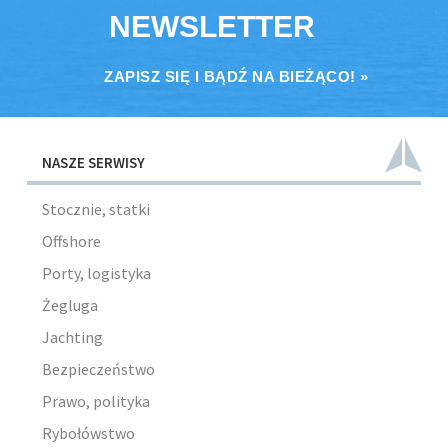
NEWSLETTER
ZAPISZ SIĘ I BĄDŹ NA BIEŻĄCO! »
NASZE SERWISY
Stocznie, statki
Offshore
Porty, logistyka
Żegluga
Jachting
Bezpieczeństwo
Prawo, polityka
Rybołówstwo