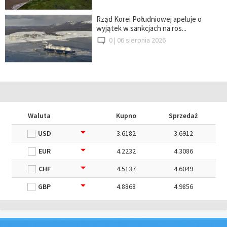
Rząd Korei Południowej apeluje o
wyjątek w sankcjach na ros...
0 |
06 sierpnia 2026
Waluta
Kupno
Sprzedaż
USD
3.6182
3.6912
EUR
4.2232
4.3086
CHF
4.5137
4.6049
GBP
4.8868
4.9856