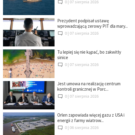
0 |
07 sierpnia 2026
Prezydent podpisał ustawę
wprowadzającą zerowy PIT dla mary...
0 |
07 sierpnia 2026
Tu lepiej się nie kąpać, bo zakwitły
sinice
0 |
07 sierpnia 2026
Jest umowa na realizację centrum
kontroli granicznej w Porc...
0 |
07 sierpnia 2026
Orlen zapowiada więcej gazu z USA i
energii z farmy wiatrow...
0 |
06 sierpnia 2026