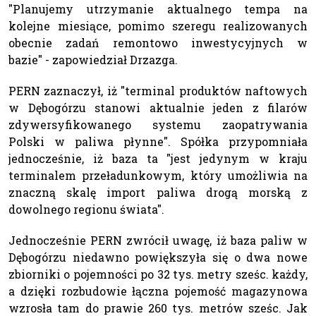
"Planujemy utrzymanie aktualnego tempa na
kolejne miesiące, pomimo szeregu realizowanych
obecnie zadań remontowo inwestycyjnych w
bazie" - zapowiedział Drzazga.
PERN zaznaczył, iż "terminal produktów naftowych
w Dębogórzu stanowi aktualnie jeden z filarów
zdywersyfikowanego systemu zaopatrywania
Polski w paliwa płynne". Spółka przypomniała
jednocześnie, iż baza ta "jest jedynym w kraju
terminalem przeładunkowym, który umożliwia na
znaczną skalę import paliwa drogą morską z
dowolnego regionu świata".
Jednocześnie PERN zwrócił uwagę, iż baza paliw w
Dębogórzu niedawno powiększyła się o dwa nowe
zbiorniki o pojemności po 32 tys. metry sześc. każdy,
a dzięki rozbudowie łączna pojemość magazynowa
wzrosła tam do prawie 260 tys. metrów sześc. Jak