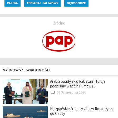
PALIWA
TERMINAL PALIWOWY
DĘBOGÓRZE
Źródło:
NAJNOWSZE WIADOMOŚCI
Arabia Saudyjska, Pakistan i Turcja
podpisały wspólną umowę...
0 |
07 sierpnia 2026
Hiszpańskie fregaty z bazy Rota płyną
do Ceuty