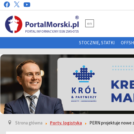
en
PORTAL INFORMACYJNY ISSN 2545-0735
STOCZNIE, STATKI
OFFS
Strona główna
Porty, logistyka
PERN projektuje nowe zb