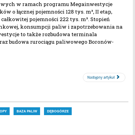
nowych w ramach programu Megainwestycje
w o łącznej pojemności 128 tys. m³, II etap,
całkowitej pojemności 222 tys. m³. Stopień
 rynkowej, konsumpcji paliw i zapotrzebowania na
stycje to także rozbudowa terminala
oraz budowa rurociągu paliwowego Boronów-
Następny artykuł
OPY
BAZA PALIW
DĘBOGÓRZE