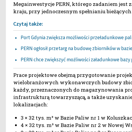
Megainwestycje PERN, którego zadaniem jest 
kraju, przy jednoczesnym spełnianiu bieżących
Czytaj także:
Port Gdynia zwiększa możliwości przeładunkowe pal
PERN ogłosił przetarg na budowę zbiorników w bazi
PERN chce zwiększyć możliwości załadunkowe bazy
Prace projektowe obejmą przygotowanie proje
wielobranżowych wykonawczych budowy zbiorn
każdy, przeznaczonych do magazynowania pro
infrastrukturą towarzyszącą, a także uzyskan
lokalizacjach:
3 × 32 tys. m³ w Bazie Paliw nr 1 w Koluszkac
4 × 32 tys. m³ w Bazie Paliw nr 2 w Nowej Ws