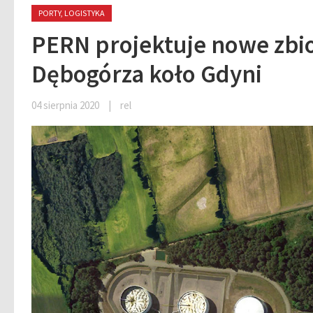
PORTY, LOGISTYKA
PERN projektuje nowe zbior
Dębogórza koło Gdyni
04 sierpnia 2020
|
rel