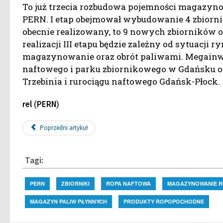
To już trzecia rozbudowa pojemności magazy
PERN. I etap obejmował wybudowanie 4 zbiornikó
obecnie realizowany, to 9 nowych zbiorników o 
realizacji III etapu będzie zależny od sytuacji
magazynowanie oraz obrót paliwami. Megainwe
naftowego i parku zbiornikowego w Gdańsku 
Trzebinia i rurociągu naftowego Gdańsk-Płock.
(
)
rel
PERN
Poprzedni artykuł
Tagi:
PERN
ZBIORNIKI
ROPA NAFTOWA
MAGAZYNOWANIE R
MAGAZYN PALIW PŁYNNYCH
PRODUKTY ROPOPOCHODNE