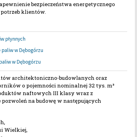
zapewnienie bezpieczeństwa energetycznego
 potrzeb klientów.
iw płynnych
e paliw w Dębogórzu
 paliw w Dębogórzu
któw architektoniczno-budowlanych oraz
ików o pojemności nominalnej 32 tys. m³
duktów naftowych III klasy wraz z
ie pozwoleń na budowę w następujących
h,
i Wielkiej,