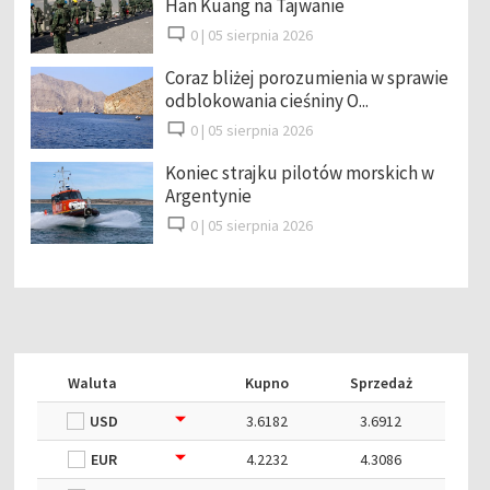
Han Kuang na Tajwanie
0 |
05 sierpnia 2026
Coraz bliżej porozumienia w sprawie
odblokowania cieśniny O...
0 |
05 sierpnia 2026
Koniec strajku pilotów morskich w
Argentynie
0 |
05 sierpnia 2026
Waluta
Kupno
Sprzedaż
USD
3.6182
3.6912
EUR
4.2232
4.3086