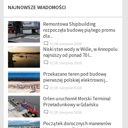
NAJNOWSZE WIADOMOŚCI
Remontowa Shipbuilding
rozpoczęła budowę piątego promu
dla ...
0 |
06 sierpnia 2026
Niski stan wody w Wiśle, w Annopolu
najniższy od ponad 70 l...
0 |
05 sierpnia 2026
Przekazano teren pod budowę
pierwszej polskiej elektrowni j...
0 |
05 sierpnia 2026
Orlen uruchomił Morski Terminal
Przeładunkowy w Gdańsku
0 |
05 sierpnia 2026
Początek dorocznych manewrów