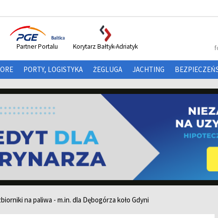
Partner Portalu
Korytarz Bałtyk-Adriatyk
f
HORE
PORTY, LOGISTYKA
ŻEGLUGA
JACHTING
BEZPIECZEŃ
iorniki na paliwa - m.in. dla Dębogórza koło Gdyni