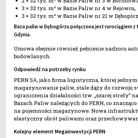
2 × 32 tys. m³ w Bazie Paliw nr 3 w Boronowi
3 × 32 tys. m³ w Bazie Paliw nr 4 w Rejowcu,
3 × 32 tys. m³ w Bazie Paliw nr 21 w Dębogórz
Baza paliw w Dębogórzu połączona jest rurociągiem z
Gdynia.
Umowa obejmie również pełnienie nadzoru auto
budowlanych.
Odpowiedź na potrzeby rynku
PERN SA, jako firma logistyczna, której jednym 
magazynowanie paliw, stale dąży do rozwoju 
ograniczenia działalności tzw. „szarej strefy” 
Bazach Paliw należących do PERN, co znacząco
na pojemności magazynowe. Nowa infrastruktu
elastyczny obrót paliwami oraz przechowywa
Kolejny element Megainwestycji PERN