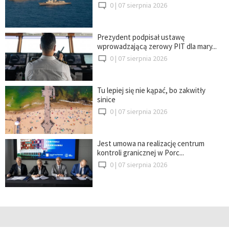
0 |
07 sierpnia 2026
Prezydent podpisał ustawę
wprowadzającą zerowy PIT dla mary...
0 |
07 sierpnia 2026
Tu lepiej się nie kąpać, bo zakwitły
sinice
0 |
07 sierpnia 2026
Jest umowa na realizację centrum
kontroli granicznej w Porc...
0 |
07 sierpnia 2026