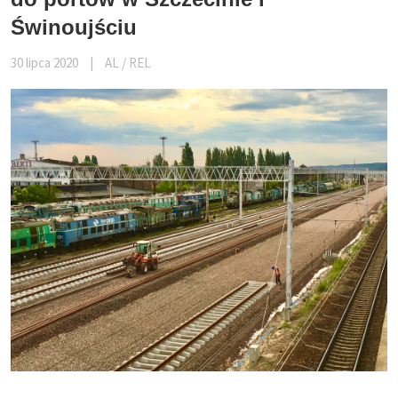
Świnoujściu
30 lipca 2020
|
AL / REL