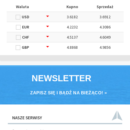
Waluta
Kupno
Sprzedaż
USD
3.6182
3.6912
EUR
4.2232
4.3086
CHF
4.5137
4.6049
GBP
4.8868
4.9856
NEWSLETTER
ZAPISZ SIĘ I BĄDŹ NA BIEŻĄCO! »
NASZE SERWISY