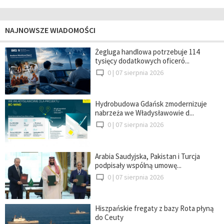
NAJNOWSZE WIADOMOŚCI
Żegluga handlowa potrzebuje 114
tysięcy dodatkowych oficeró...
0 |
07 sierpnia 2026
Hydrobudowa Gdańsk zmodernizuje
nabrzeża we Władysławowie d...
0 |
07 sierpnia 2026
Arabia Saudyjska, Pakistan i Turcja
podpisały wspólną umowę...
0 |
07 sierpnia 2026
Hiszpańskie fregaty z bazy Rota płyną
do Ceuty